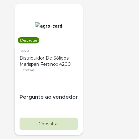
Destaque
Novo
Distribuidor De Sólidos
Marispan Fertinox 4200
Citrus
Batatais
Pergunte ao vendedor
Consultar