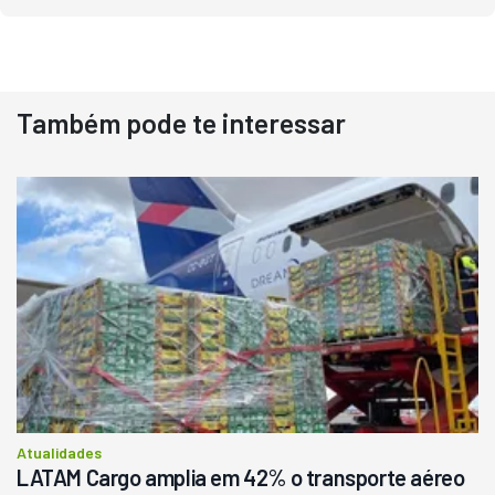
Também pode te interessar
Destaque
Usado
Pá Carregadeira Cat 966
Ano 1987
Londrina
R$
145.000
Consultar
Atualidades
LATAM Cargo amplia em 42% o transporte aéreo