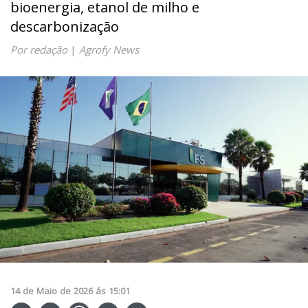
bioenergia, etanol de milho e
descarbonização
Por redação
|
Agrofy News
14
de
Maio
de
2026
ás
15:01