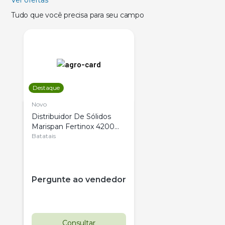
Tudo que você precisa para seu campo
Destaque
Novo
Distribuidor De Sólidos
Marispan Fertinox 4200
Citrus
Batatais
Pergunte ao vendedor
Consultar