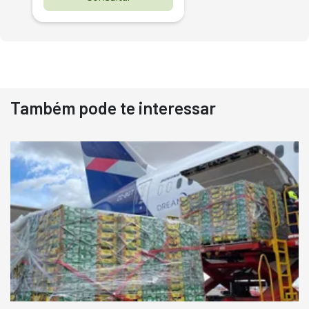
Também pode te interessar
Destaque
Usado
Pá Carregadeira Cat 966
Ano 1987
Londrina
R$
145.000
Consultar