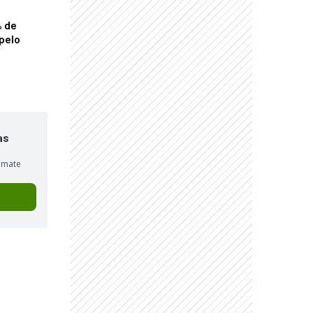
% de
pelo
as
sumate