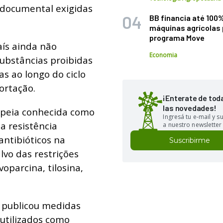
 documental exigidas
BB financia até 100
máquinas agrícolas 
programa Move
aís ainda não
Economia
ubstâncias proibidas
as ao longo do ciclo
ortação.
¡Enterate de tod
las novedades!
ropeia conhecida como
Ingresá tu e-mail y 
a resistência
a nuestro newsletter
antibióticos na
Suscribirme
lvo das restrições
oparcina, tilosina,
o publicou medidas
 utilizados como