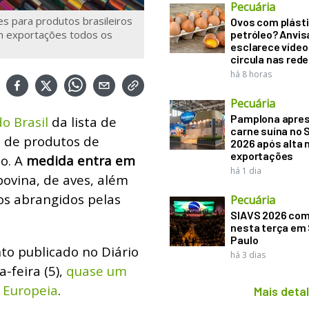
Pecuária
s para produtos brasileiros
Ovos com plásti
em exportações todos os
petróleo? Anvis
esclarece vídeo
circula nas rede
há 8 horas
Pecuária
Pamplona apre
do Brasil
da lista de
carne suína no 
e de produtos de
2026 após alta 
exportações
co. A
medida entra em
há 1 dia
bovina, de aves, além
os abrangidos pelas
Pecuária
SIAVS 2026 co
nesta terça em
Paulo
to publicado no Diário
há 3 dias
-feira (5),
quase um
 Europeia
.
Mais deta