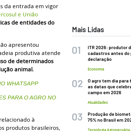
s da entrada em vigor
rcosul e União
ticas de entidades do
Mais Lidas
não apresentou
ITR 2026: produtor d
adeia produtiva atende
cadastros antes do 
declaração
uso de determinados
ução animal.
Economia
O agro tem dia para 
 NO WHATSAPP
as datas que celebr
campo em 2026
S PARA O AGRO NO
Atualidades
Produção de biomet
 relacionado à
75% no Brasil em 20
s produtos brasileiros,
Tecnologia Agropecuária