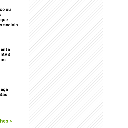
co ou
a
 que
s sociais
senta
SIAVS
nas
meça
 São
lhes
>