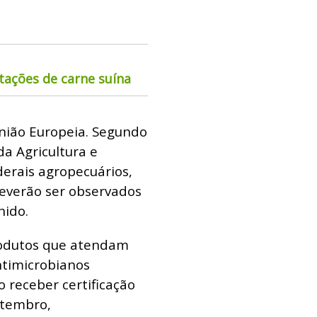
tações de carne suína
nião Europeia. Segundo
a Agricultura e
derais agropecuários,
verão ser observados
nido.
rodutos que atendam
ntimicrobianos
o receber certificação
etembro,