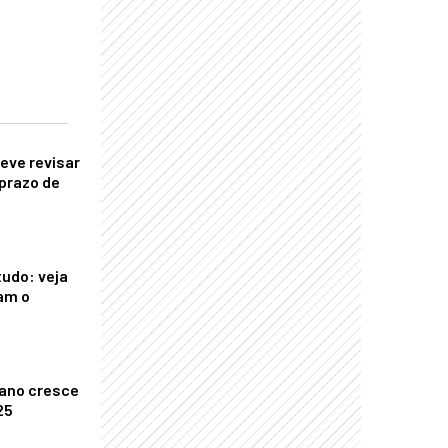
eve revisar
prazo de
tudo: veja
am o
ano cresce
25