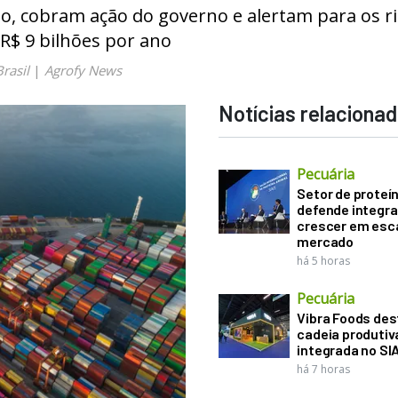
o, cobram ação do governo e alertam para os ri
$ 9 bilhões por ano
rasil
|
Agrofy News
Notícias relaciona
Pecuária
Setor de proteí
defende integr
crescer em esca
mercado
há 5 horas
Pecuária
Vibra Foods de
cadeia produtiv
integrada no SI
há 7 horas