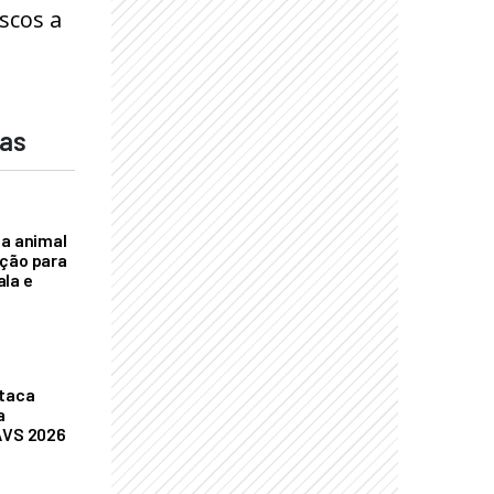
scos a
das
na animal
ação para
la e
staca
a
AVS 2026