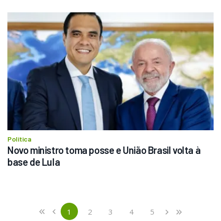
Política
Novo ministro toma posse e União Brasil volta à 
base de Lula
Previous
First
1
2
3
4
5
«
‹
›
»
(current)
Next
Last