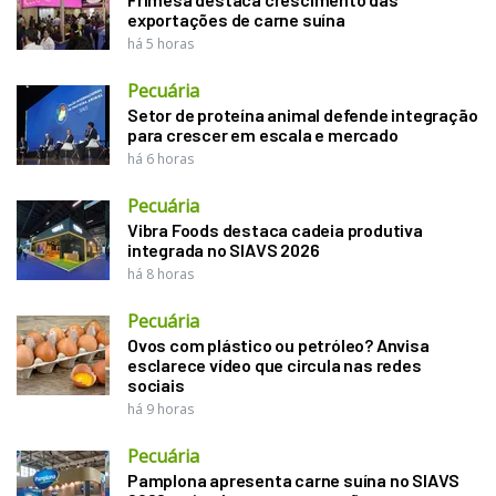
exportações de carne suína
há 5 horas
Pecuária
Setor de proteína animal defende integração
para crescer em escala e mercado
há 6 horas
Pecuária
Vibra Foods destaca cadeia produtiva
integrada no SIAVS 2026
há 8 horas
Pecuária
Ovos com plástico ou petróleo? Anvisa
esclarece vídeo que circula nas redes
sociais
há 9 horas
Pecuária
Pamplona apresenta carne suína no SIAVS