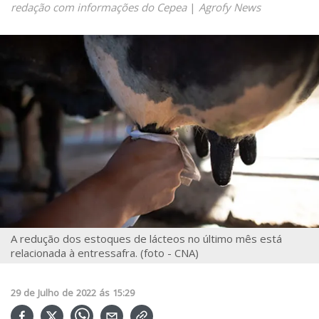
redação com informações do Cepea
|
Agrofy News
A redução dos estoques de lácteos no último mês está
relacionada à entressafra. (foto - CNA)
29
de
Julho
de
2022
ás
15:29