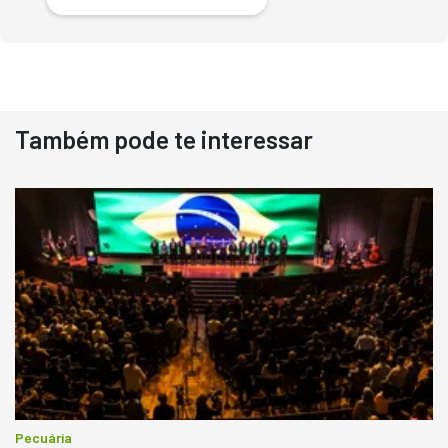
Também pode te interessar
Destaque
Usado
Pá Carregadeira Cat 966
Ano 1987
Londrina
R$
145.000
Consultar
Pecuária