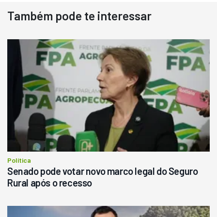
Também pode te interessar
Destaque
Usado
Pá Carregadeira Cat 966
Ano 1987
Londrina
R$
145.000
Consultar
Política
Senado pode votar novo marco legal do Seguro
Rural após o recesso