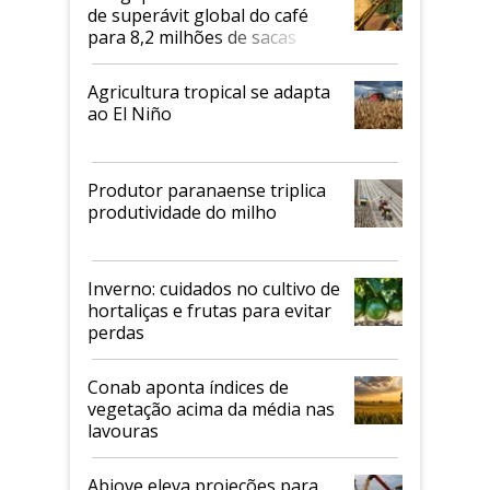
de superávit global do café
para 8,2 milhões de sacas
Agricultura tropical se adapta
ao El Niño
Produtor paranaense triplica
produtividade do milho
Inverno: cuidados no cultivo de
hortaliças e frutas para evitar
perdas
Conab aponta índices de
vegetação acima da média nas
lavouras
Abiove eleva projeções para