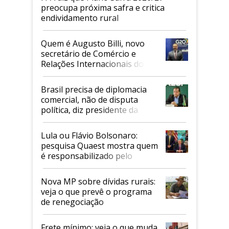
preocupa próxima safra e critica
endividamento rural
Quem é Augusto Billi, novo
secretário de Comércio e
Relações Internacionais do
Mapa
Brasil precisa de diplomacia
comercial, não de disputa
política, diz presidente da
Faesp
Lula ou Flávio Bolsonaro:
pesquisa Quaest mostra quem
é responsabilizado pelo
tarifaço dos EUA
Nova MP sobre dívidas rurais:
veja o que prevê o programa
de renegociação
Frete mínimo: veja o que muda