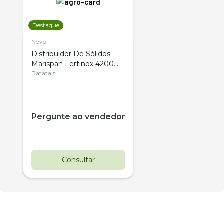
Destaque
Novo
Distribuidor De Sólidos
Marispan Fertinox 4200
Citrus
Batatais
Pergunte ao vendedor
Consultar