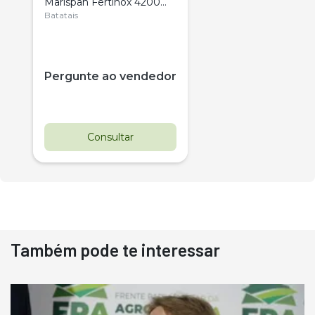
Marispan Fertinox 4200
Citrus
Batatais
Pergunte ao vendedor
Consultar
Também pode te interessar
Destaque
Usado
Pá Carregadeira Cat 966