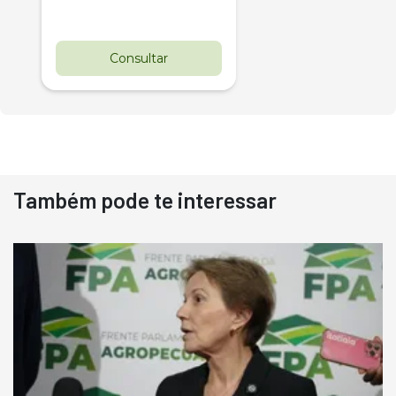
Consultar
Também pode te interessar
Destaque
Usado
Pá Carregadeira Cat 966
Ano 1987
Londrina
R$
145.000