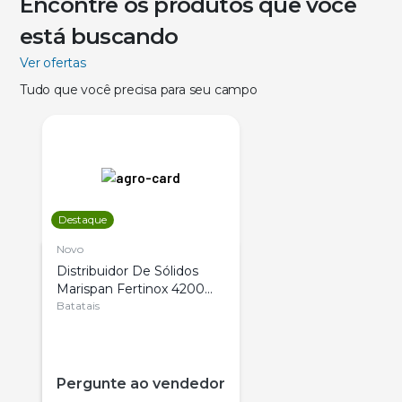
Encontre os produtos que você
está buscando
Ver ofertas
Tudo que você precisa para seu campo
Destaque
Novo
Distribuidor De Sólidos
Marispan Fertinox 4200
Citrus
Batatais
Pergunte ao vendedor