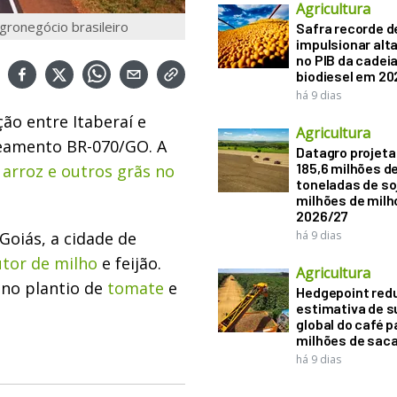
Agricultura
agronegócio brasileiro
Safra recorde d
impulsionar alt
no PIB da cadeia
biodiesel em 20
há 9 dias
ção entre Itaberaí e
Agricultura
peamento BR-070/GO. A
Datagro projeta
185,6 milhões d
 arroz e outros grãs no
toneladas de soj
milhões de mil
2026/27
oiás, a cidade de
há 9 dias
tor de milho
e feijão.
Agricultura
 no plantio de
tomate
e
Hedgepoint red
estimativa de s
global do café p
milhões de sac
há 9 dias