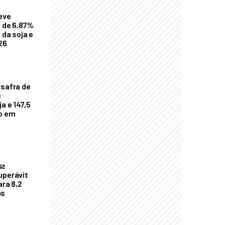
eve
a de 6,87%
 da soja e
26
 safra de
e
a e 147,5
ho em
uz
uperávit
ara 8,2
as