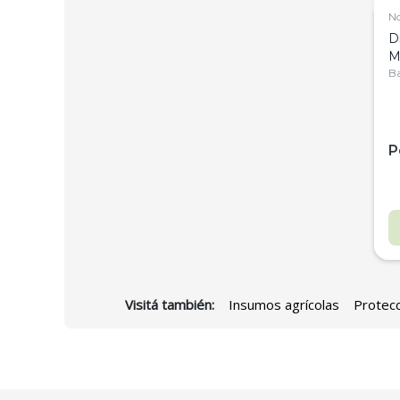
N
D
M
C
Ba
P
Visitá también:
Insumos agrícolas
Protecc
D