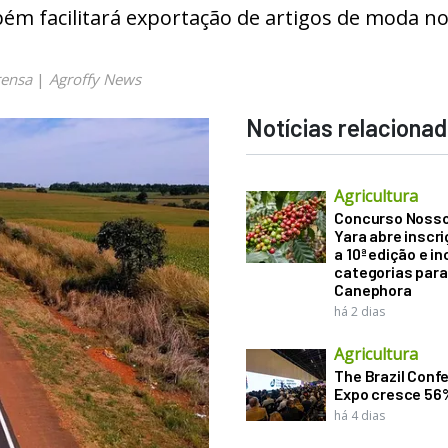
ém facilitará exportação de artigos de moda n
rensa
|
Agroffy News
Notícias relaciona
Agricultura
Concurso Noss
Yara abre inscr
a 10ª edição e in
categorias para
Canephora
há 2 dias
Agricultura
The Brazil Conf
Expo cresce 56
há 4 dias