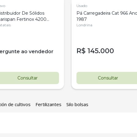
ovo
Usado
istribuidor De Sólidos
Pá Carregadeira Cat 966 An
arispan Fertinox 4200
1987
itrus
tatais
Londrina
R$
145.000
ergunte ao vendedor
Consultar
Consultar
ión de cultivos
Fertilizantes
Silo bolsas
estaque
Destaque