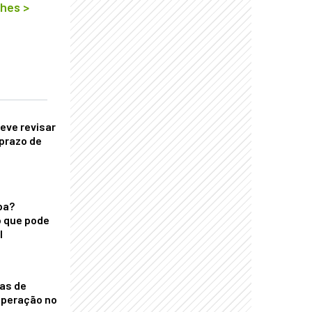
lhes
>
eve revisar
prazo de
ba?
 que pode
l
nas de
operação no