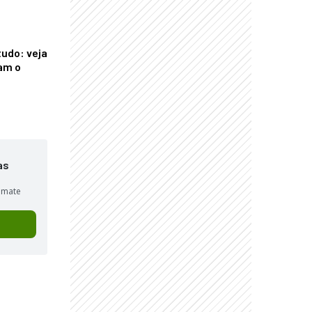
tudo: veja
am o
as
sumate