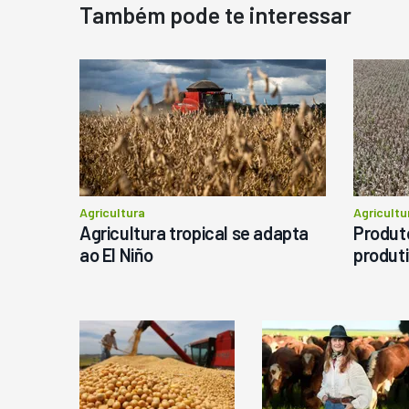
Também pode te interessar
N
D
M
C
Ba
P
Agricultura
Agricultu
Agricultura tropical se adapta
Produto
ao El Niño
produti