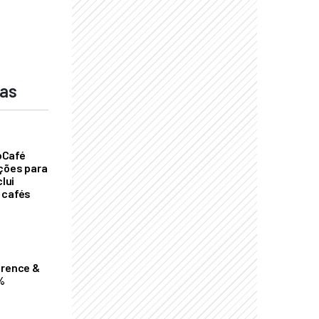
o
das
oCafé
ições para
clui
 cafés
erence &
%