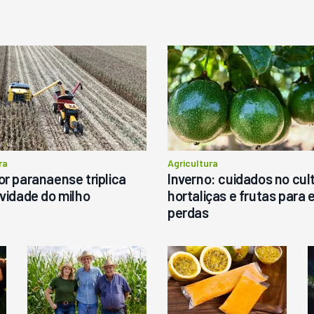
ovo
Usado
istribuidor De Sólidos
Pá Carregadeira Cat 966 An
arispan Fertinox 4200
1987
itrus
tatais
Londrina
R$
145.000
ergunte ao vendedor
ra
Agricultura
r paranaense triplica
Inverno: cuidados no cult
Consultar
Consultar
vidade do milho
hortaliças e frutas para e
perdas