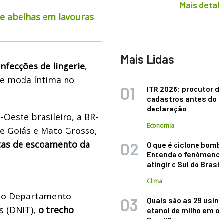
Mais deta
de abelhas em lavouras
Mais Lidas
nfecções de lingerie
,
e moda íntima no
ITR 2026: produtor d
cadastros antes do 
declaração
Oeste brasileiro, a BR-
Economia
 de Goiás e Mato Grosso,
tas de escoamento da
O que é ciclone bom
Entenda o fenômeno
atingir o Sul do Brasi
Clima
elo Departamento
Quais são as 29 usi
s (DNIT),
o trecho
etanol de milho em 