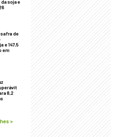
 da soja e
26
 safra de
e
a e 147,5
ho em
uz
uperávit
ara 8,2
as
lhes
>