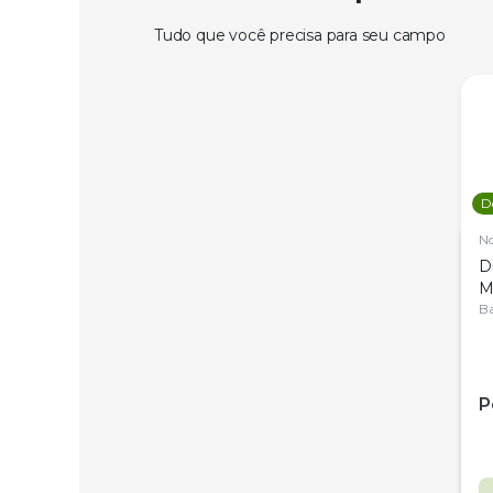
Tudo que você precisa para seu campo
D
N
D
M
C
Ba
P