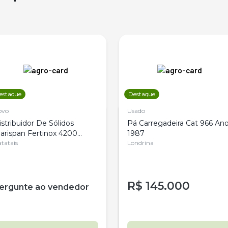
estaque
Destaque
ovo
Usado
istribuidor De Sólidos
Pá Carregadeira Cat 966 An
arispan Fertinox 4200
1987
itrus
tatais
Londrina
R$
145.000
ergunte ao vendedor