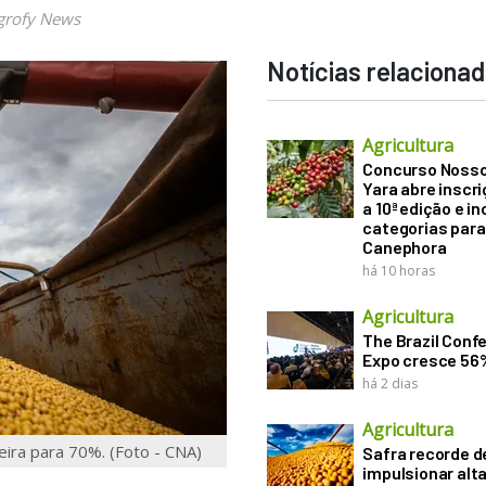
grofy News
Notícias relaciona
Agricultura
Concurso Noss
Yara abre inscr
a 10ª edição e in
categorias para
Canephora
há 10 horas
Agricultura
The Brazil Conf
Expo cresce 56
há 2 dias
Agricultura
eira para 70%. (Foto - CNA)
Safra recorde d
impulsionar alt