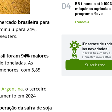
BB financia até 100
máquinas agrícolas 
programa Move
mercado brasileira para
Economia
iminuiu para 24%,
Reuters.
¡Enterate de tod
las novedades!
Ingresá tu e-mail y 
asil foram 94% maiores
a nuestro newsletter
de toneladas. As
Suscribirme
menores, com 3,85
 Argentina
, o terceiro
aumento em 2024.
peração da safra de soja