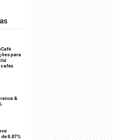
das
oCafé
ições para
clui
 cafés
erence &
%
eve
a de 6,87%