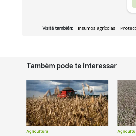
Visitá también:
Insumos agrícolas
Protecc
D
Também pode te interessar
N
D
M
C
Ba
P
Agricultura
Agricultu