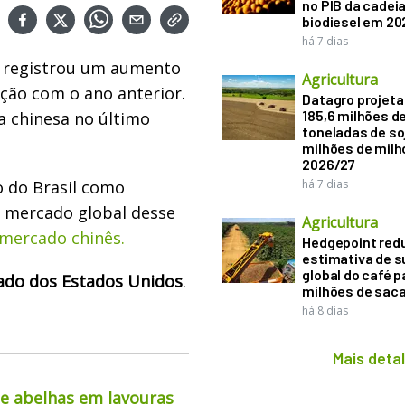
no PIB da cadeia
biodiesel em 20
há 7 dias
 registrou um aumento
Agricultura
ção com o ano anterior.
Datagro projeta
185,6 milhões d
a chinesa no último
toneladas de soj
milhões de mil
2026/27
o do Brasil como
há 7 dias
r mercado global desse
Agricultura
 mercado chinê
s.
Hedgepoint red
estimativa de s
global do café p
ado dos Estados Unidos
.
milhões de sac
há 8 dias
Mais deta
de abelhas em lavouras