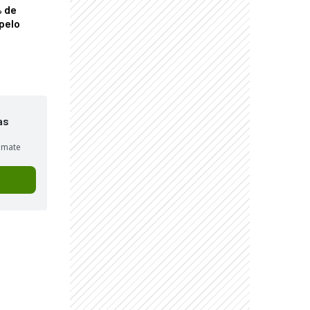
% de
pelo
as
sumate