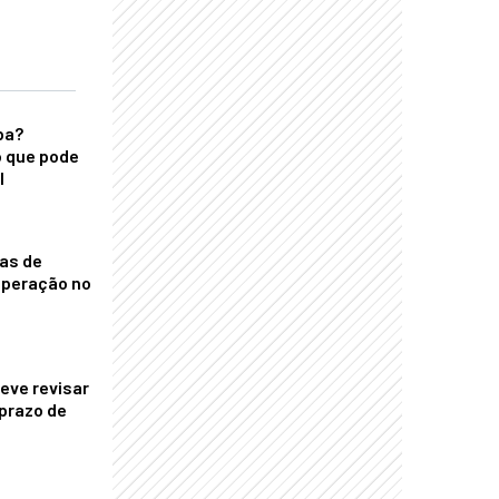
ba?
 que pode
l
nas de
operação no
eve revisar
prazo de