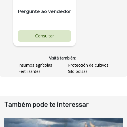
Pergunte ao vendedor
Consultar
Visitá también:
Insumos agrícolas
Protección de cultivos
Fertilizantes
Silo bolsas
Destaque
Usado
Também pode te interessar
Pá Carregadeira Cat 966
Ano 1987
Londrina