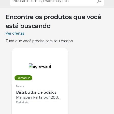
Encontre os produtos que você
está buscando
Ver ofertas
Tudo que você precisa para seu campo
Destaque
Novo
Distribuidor De Sólidos
Marispan Fertinox 4200
Citrus
Batatais