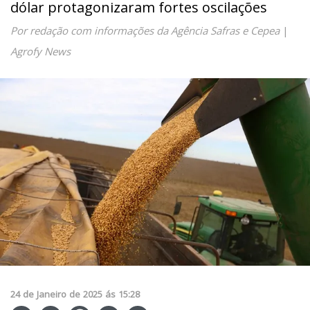
dólar protagonizaram fortes oscilações
Por redação com informações da Agência Safras e Cepea
|
Agrofy News
24
de
Janeiro
de
2025
ás
15:28