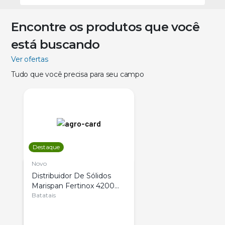
Encontre os produtos que você
está buscando
Ver ofertas
Tudo que você precisa para seu campo
Destaque
Novo
Distribuidor De Sólidos
Marispan Fertinox 4200
Citrus
Batatais