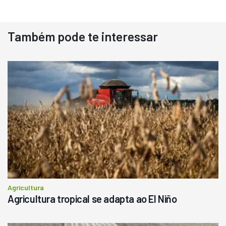
Destaque
Usado
Também pode te interessar
Pá Carregadeira Cat 966
Ano 1987
Londrina
R$
145.000
Consultar
Agricultura
Agricultura tropical se adapta ao El Niño