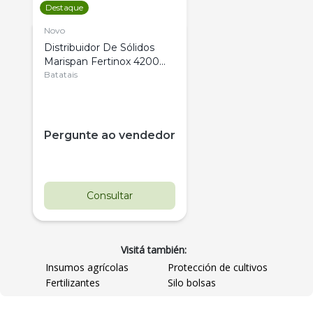
Destaque
Novo
Distribuidor De Sólidos
Marispan Fertinox 4200
Citrus
Batatais
Pergunte ao vendedor
Consultar
Visitá también:
Insumos agrícolas
Protección de cultivos
Fertilizantes
Silo bolsas