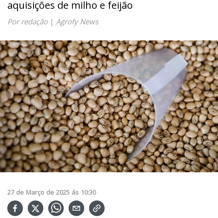
aquisições de milho e feijão
Por redação
|
Agrofy News
27
de
Março
de
2025
ás
10:30