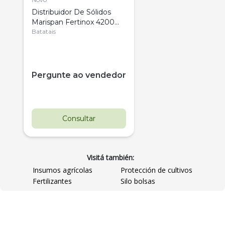
Distribuidor De Sólidos
Marispan Fertinox 4200
Citrus
Batatais
Pergunte ao vendedor
Consultar
Visitá también:
Insumos agrícolas
Protección de cultivos
Fertilizantes
Silo bolsas
Destaque
Usado