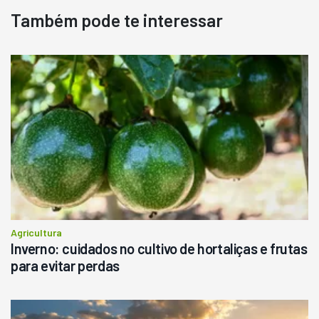
Também pode te interessar
Pá Carregadeira Cat 966
Ano 1987
Londrina
R$
145.000
Consultar
Agricultura
Inverno: cuidados no cultivo de hortaliças e frutas
para evitar perdas