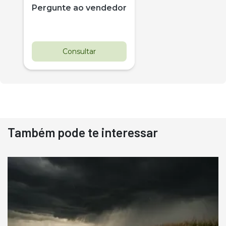
Pergunte ao vendedor
Consultar
Também pode te interessar
Destaque
Usado
Pá Carregadeira Cat 966
Ano 1987
Londrina