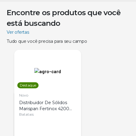
Encontre os produtos que você
está buscando
Ver ofertas
Tudo que você precisa para seu campo
Destaque
Novo
Distribuidor De Sólidos
Marispan Fertinox 4200
Citrus
Batatais