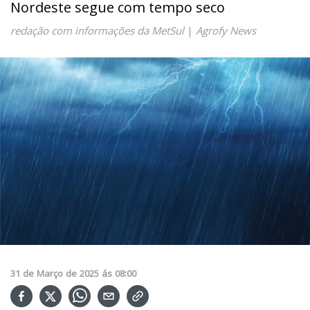
Nordeste segue com tempo seco
redação com informações da MetSul
|
Agrofy News
31
de
Março
de
2025
ás
08:00