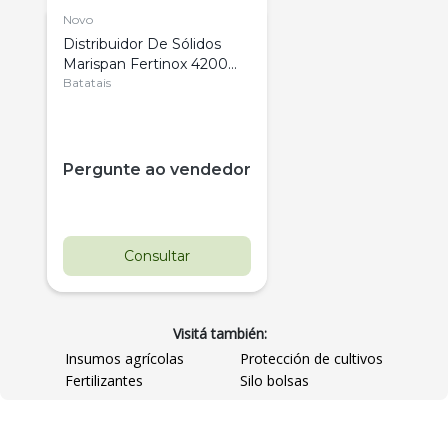
Novo
Distribuidor De Sólidos
Marispan Fertinox 4200
Citrus
Batatais
Pergunte ao vendedor
Consultar
Visitá también:
Insumos agrícolas
Protección de cultivos
Fertilizantes
Silo bolsas
Destaque