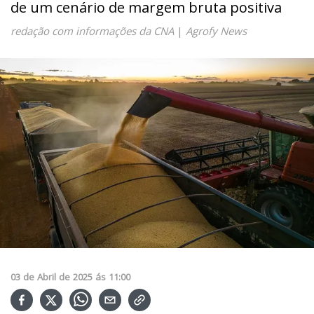
de um cenário de margem bruta positiva
redação com informações da CNA
|
Agrofy News
03
de
Abril
de
2025
ás
11:00