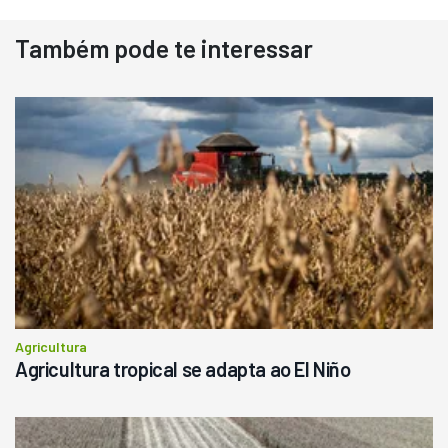
Usado
Também pode te interessar
Pá Carregadeira Cat 966
Ano 1987
Londrina
R$
145.000
Consultar
Agricultura
Agricultura tropical se adapta ao El Niño