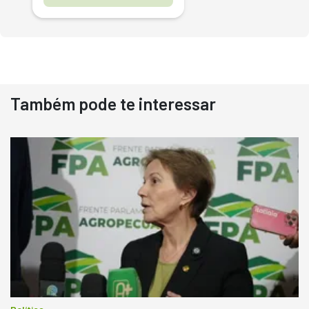
Também pode te interessar
Destaque
Usado
Pá Carregadeira Cat 966
Ano 1987
Londrina
R$
145.000
Consultar