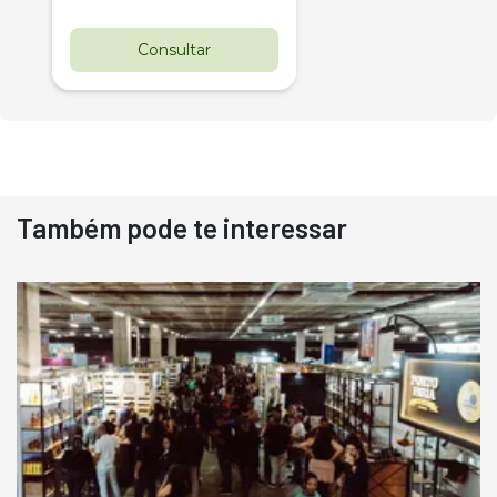
Consultar
Também pode te interessar
Destaque
Usado
Pá Carregadeira Cat 966
Ano 1987
Londrina
R$
145.000