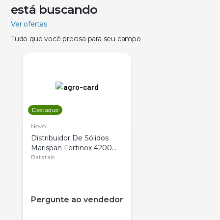
está buscando
Ver ofertas
Tudo que você precisa para seu campo
Destaque
Novo
Distribuidor De Sólidos
Marispan Fertinox 4200
Citrus
Batatais
Pergunte ao vendedor