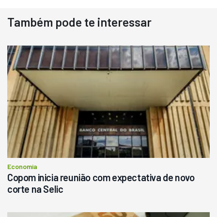
Também pode te interessar
Destaque
Usado
Pá Carregadeira Cat 966
Ano 1987
Londrina
R$
145.000
Consultar
Economia
Copom inicia reunião com expectativa de novo
corte na Selic