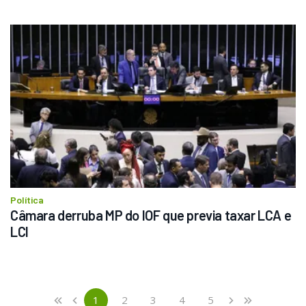
Política
Câmara derruba MP do IOF que previa taxar LCA e 
LCI
Previous
First
1
2
3
4
5
«
‹
›
»
(current)
Next
Last