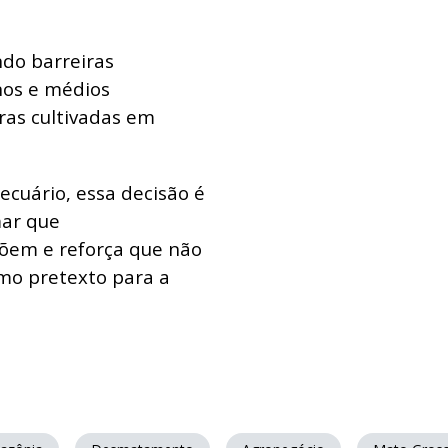
ndo barreiras
nos e médios
fras cultivadas em
ecuário, essa decisão é
mar que
põem e reforça que não
omo pretexto para a