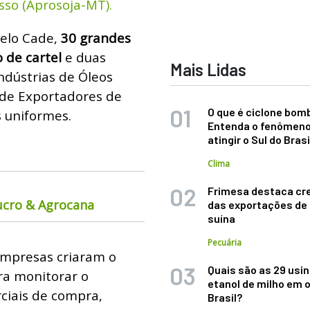
sso (Aprosoja-MT).
pelo Cade,
30 grandes
 de cartel
e duas
Mais Lidas
Indústrias de Óleos
l de Exportadores de
O que é ciclone bom
 uniformes.
Entenda o fenômeno
atingir o Sul do Brasi
Clima
Frimesa destaca cr
ucro & Agrocana
das exportações de
suína
Pecuária
empresas criaram o
Quais são as 29 usi
ra monitorar o
etanol de milho em 
ciais de compra,
Brasil?