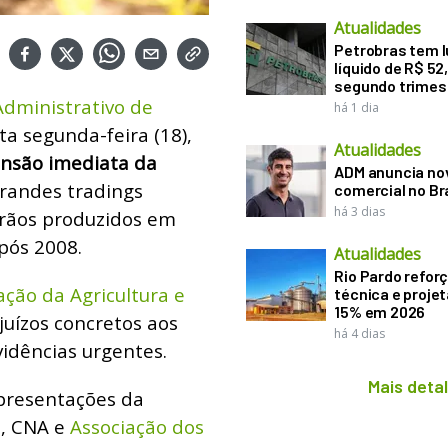
Atualidades
Petrobras tem l
líquido de R$ 52,
segundo trimes
Administrativo de
há 1 dia
a segunda-feira (18),
Atualidades
nsão imediata da
ADM anuncia nov
randes tradings
comercial no Br
há 3 dias
grãos produzidos em
pós 2008.
Atualidades
Rio Pardo refor
ção da Agricultura e
técnica e proje
15% em 2026
juízos concretos aos
há 4 dias
vidências urgentes.
Mais deta
epresentações da
, CNA e
Associação dos