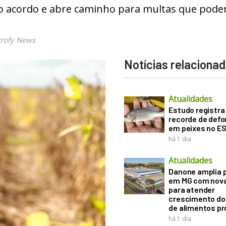
ao acordo e abre caminho para multas que pod
rofy News
Notícias relaciona
Atualidades
Estudo registra
recorde de def
em peixes no E
há 1 dia
Atualidades
Danone amplia 
em MG com nova
para atender
crescimento d
de alimentos pr
há 1 dia