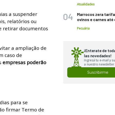
Atualidades
ias a suspender
Marrocos zera tarifa
ovinos e carnes at
s, relatórios ou
de retirar documentos
Pecuária
vitar a ampliação de
¡Enterate de tod
Em caso de
las novedades!
Ingresá tu e-mail y 
s
empresas poderão
a nuestro newsletter
Suscribirme
dias para se
rão firmar Termo de