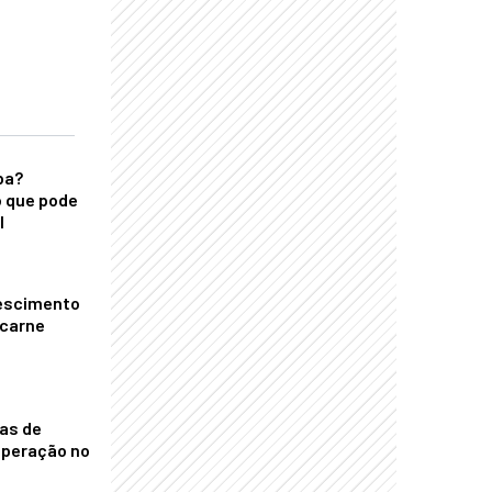
ba?
 que pode
l
escimento
 carne
nas de
operação no