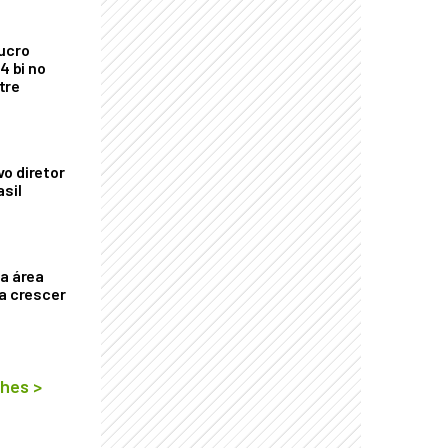
ucro
4 bi no
tre
o diretor
asil
ça área
ta crescer
lhes
>