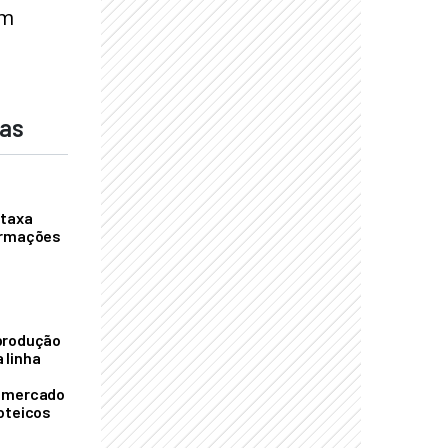
em
das
 taxa
ormações
S
produção
 linha
o mercado
oteicos