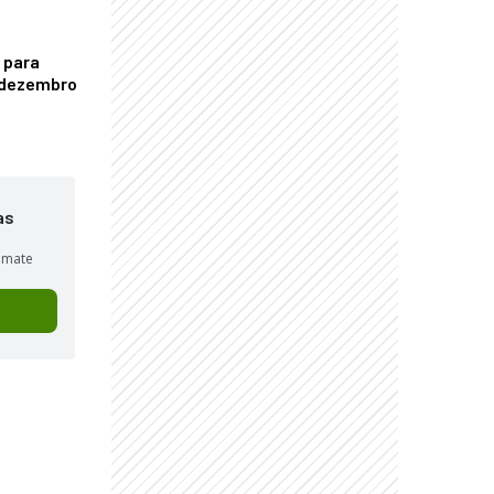
 para
é dezembro
as
sumate