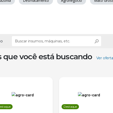
azônia
Desmatamento
Agronegócio
Mato Gros
ão
s que você está buscando
Ver ofert
estaque
Destaque