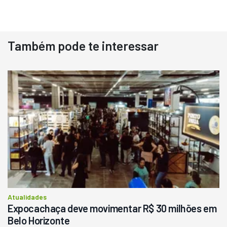
Também pode te interessar
Destaque
Usado
Pá Carregadeira Cat 966
Ano 1987
Londrina
R$
145.000
Consultar
Atualidades
Expocachaça deve movimentar R$ 30 milhões em
Belo Horizonte