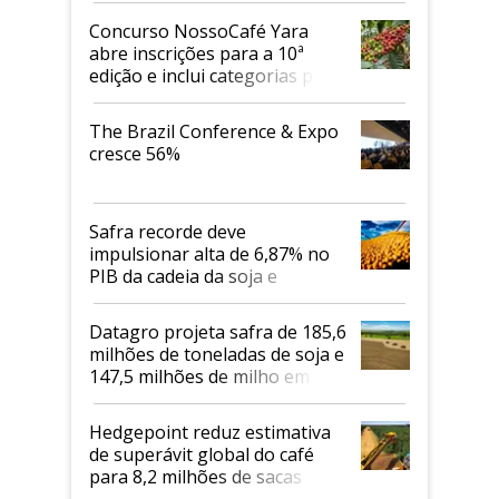
Concurso NossoCafé Yara
abre inscrições para a 10ª
edição e inclui categorias para
cafés Canephora
The Brazil Conference & Expo
cresce 56%
Safra recorde deve
impulsionar alta de 6,87% no
PIB da cadeia da soja e
biodiesel em 2026
Datagro projeta safra de 185,6
milhões de toneladas de soja e
147,5 milhões de milho em
2026/27
Hedgepoint reduz estimativa
de superávit global do café
para 8,2 milhões de sacas