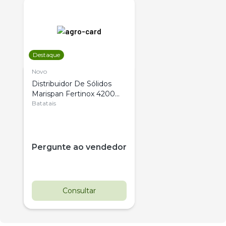
Destaque
Novo
Distribuidor De Sólidos
Marispan Fertinox 4200
Citrus
Batatais
Pergunte ao vendedor
Consultar