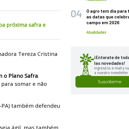
O agro tem dia para 
as datas que celebr
campo em 2026
pa próxima safra e
Atualidades
nadora Tereza Cristina
¡Enterate de tod
las novedades!
Ingresá tu e-mail y 
a nuestro newsletter
m o Plano Safra
.
Suscribirme
 para somar e não
s-PA) também defendeu
 seja ágil, mas também