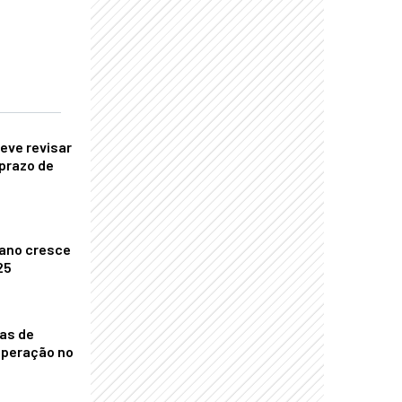
eve revisar
prazo de
ano cresce
25
nas de
operação no