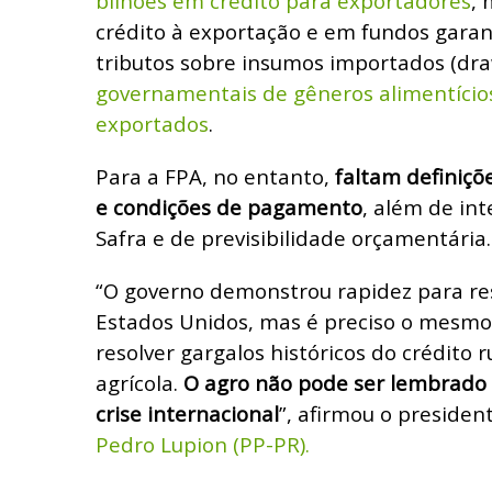
bilhões em crédito para exportadores
,
crédito à exportação e em fundos garan
tributos sobre insumos importados (dr
governamentais de gêneros alimentício
exportados
.
Para a FPA, no entanto,
faltam definiçõ
e condições de pagamento
, além de in
Safra e de previsibilidade orçamentária.
“O governo demonstrou rapidez para re
Estados Unidos, mas é preciso o mesm
resolver gargalos históricos do crédito r
agrícola.
O agro não pode ser lembrad
crise internacional
”, afirmou o presiden
Pedro Lupion (PP-PR).