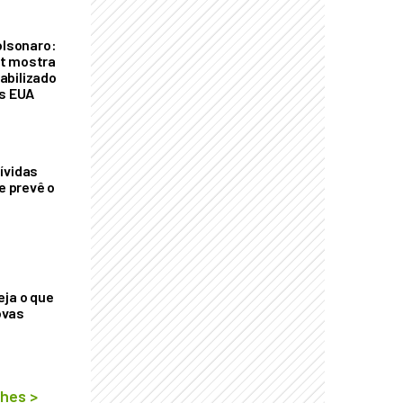
olsonaro:
t mostra
abilizado
os EUA
ívidas
ue prevê o
eja o que
ovas
lhes
>