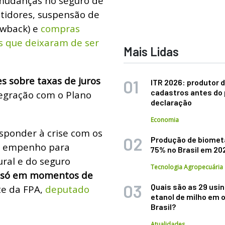
 mudanças no seguro de
tidores, suspensão de
awback) e
compras
s que deixaram de ser
Mais Lidas
es sobre taxas de juros
ITR 2026: produtor d
cadastros antes do 
tegração com o Plano
declaração
Economia
sponder à crise com os
Produção de biomet
o empenho para
75% no Brasil em 20
ural e do seguro
Tecnologia Agropecuária
o só em momentos de
Quais são as 29 usi
te da FPA,
deputado
etanol de milho em 
Brasil?
Atualidades