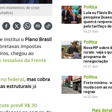
Política
ó em momentos de crise
putados)
Lula ou Flávio B
pesquisa Quaes
quem é respons
pelo tarifaço d
há 21 dias
e institui o
Plano Brasil
Política
obretaxas impostas
Nova MP sobre d
rurais: veja o q
iros, chegou ao
programa de
ressalvas da Frente
renegociação
há 21 dias
Política
rno federal
,
mas cobra
Frete mínimo: v
cas estruturais
já
muda com as n
regras
há 22 dias
cote prevê R$ 30
Mais deta