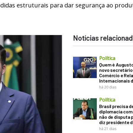
edidas estruturais para dar segurança ao produ
Notícias relaciona
Política
Quem é Augusto B
novo secretário
Comércio e Rel
Internacionais 
há 20 dias
Política
Brasil precisa d
diplomacia come
não de disputa p
diz presidente 
há 21 dias