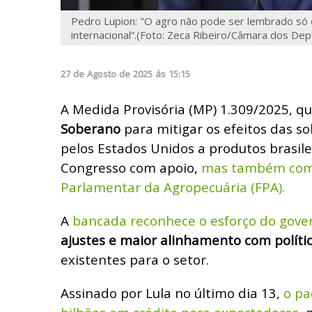
Pedro Lupion: "O agro não pode ser lembrado s
internacional”.(Foto: Zeca Ribeiro/Câmara dos De
27
de
Agosto
de
2025
ás
15:15
A Medida Provisória (MP) 1.309/2025, qu
Soberano
para mitigar os efeitos das s
pelos Estados Unidos a produtos brasile
Congresso com apoio,
mas também com 
Parlamentar da Agropecuária (FPA).
A
bancada reconhece o esforço do gove
ajustes e maior alinhamento com políti
existentes para o setor.
Assinado por Lula no último dia 13,
o pa