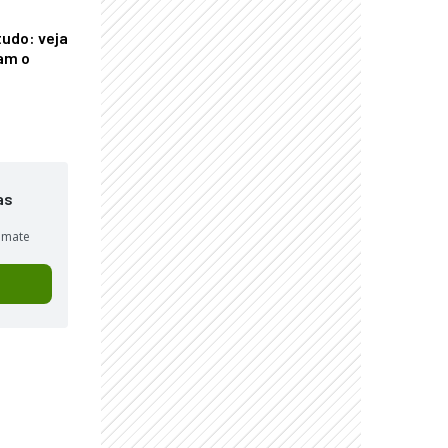
tudo: veja
am o
as
sumate