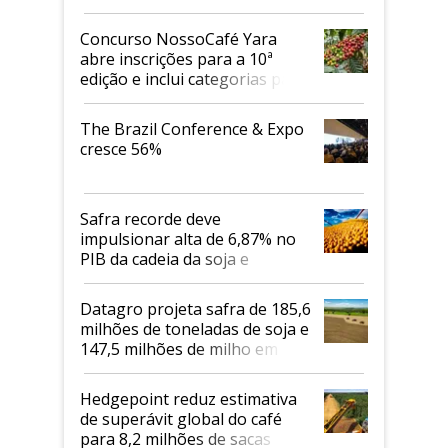
Concurso NossoCafé Yara
abre inscrições para a 10ª
edição e inclui categorias para
cafés Canephora
The Brazil Conference & Expo
cresce 56%
Safra recorde deve
impulsionar alta de 6,87% no
PIB da cadeia da soja e
biodiesel em 2026
Datagro projeta safra de 185,6
milhões de toneladas de soja e
147,5 milhões de milho em
2026/27
Hedgepoint reduz estimativa
de superávit global do café
para 8,2 milhões de sacas