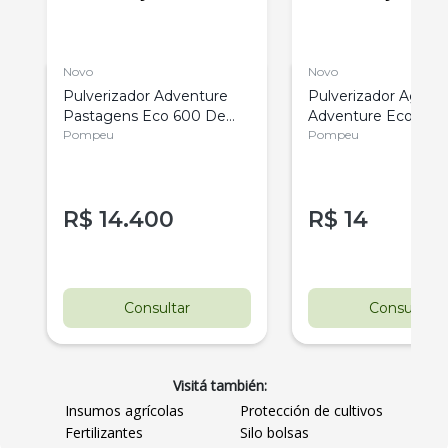
Novo
Novo
8
Pulverizador Adventure
Pulverizador Agrico
Pastagens Eco 600 De
Adventure Eco 600
600 Litros
Pompeu
Pastagens De 600 
Pompeu
R$
14.400
R$
14
Consultar
Consultar
Visitá también:
Insumos agrícolas
Protección de cultivos
Fertilizantes
Silo bolsas