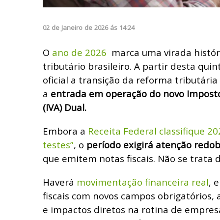
02
de
Janeiro
de
2026
ás
14:24
O
ano de 2026
marca uma virada histór
tributário brasileiro. A partir desta quint
oficial a transição da reforma tributár
a
entrada em operação do novo Imposto
(IVA) Dual.
Embora a
Receita Federal classifique 
testes”
, o
período exigirá atenção redob
que emitem notas fiscais. Não se trata
Haverá
movimentação financeira real
, 
fiscais com novos campos obrigatórios,
e impactos diretos na rotina de empresa