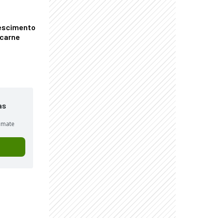
escimento
 carne
as
sumate