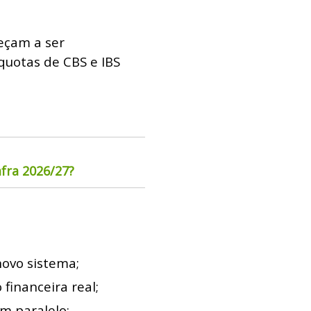
meçam a ser
quotas de CBS e IBS
fra 2026/27?
novo sistema;
financeira real;
m paralelo;