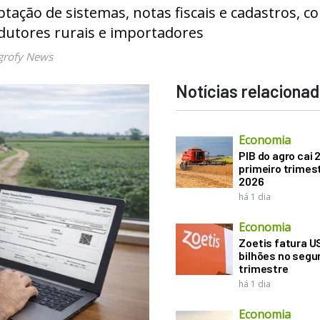
ptação de sistemas, notas fiscais e cadastros, c
dutores rurais e importadores
grofy News
Notícias relaciona
Economia
PIB do agro cai 
primeiro trimes
2026
há 1 dia
Economia
Zoetis fatura U
bilhões no seg
trimestre
há 1 dia
Economia