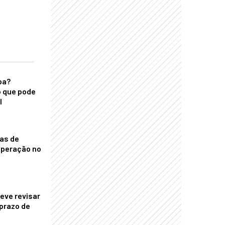
ba?
 que pode
l
nas de
operação no
eve revisar
prazo de