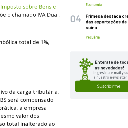
Economia
o Imposto sobre Bens e
põe o chamado IVA Dual.
Frimesa destaca cr
das exportações de
suína
Pecuária
bólica total de 1%,
¡Enterate de tod
las novedades!
Ingresá tu e-mail y 
a nuestro newsletter
Suscribirme
vo da carga tributária.
 IBS será compensado
 prática, a empresa
mesmo valor dos
o total inalterado ao