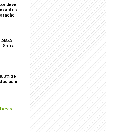
tor deve
os antes
laração
$ 385,9
o Safra
 100% de
las pelo
lhes
>