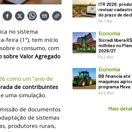
ITR 2026: produ
revisar cadastr
do prazo de dec
há 1 dia
ica no sistema
Economia
a-feira (1º), tem início
Sicredi libera R
milhões no Plan
ia sobre o consumo, com
2026/27
 sobre Valor Agregado
há 2 dias
Economia
BB financia até
2026 como um “ano de
máquinas agríco
rada de contribuintes
programa Move
há 2 dias
 de uma simulação.
Mais deta
emissão de documentos
 adaptação de sistemas
s, produtores rurais,