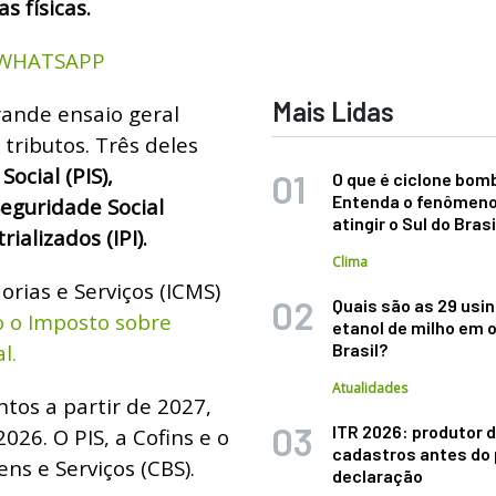
s físicas.
 WHATSAPP
Mais Lidas
rande ensaio geral
 tributos. Três deles
ocial (PIS),
O que é ciclone bom
Entenda o fenômeno
eguridade Social
atingir o Sul do Brasi
ializados (IPI).
Clima
rias e Serviços (ICMS)
Quais são as 29 usi
 o Imposto sobre
etanol de milho em 
l.
Brasil?
Atualidades
ntos a partir de 2027,
ITR 2026: produtor d
26. O PIS, a Cofins e o
cadastros antes do 
ns e Serviços (CBS).
declaração