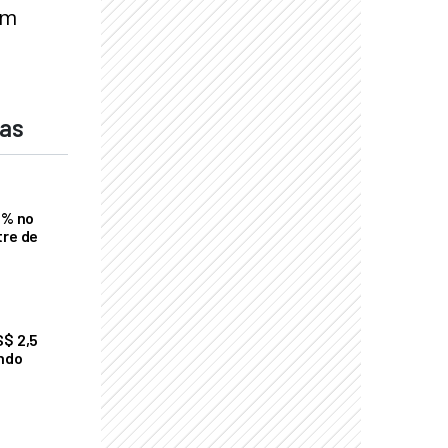
om
das
2% no
tre de
S$ 2,5
undo