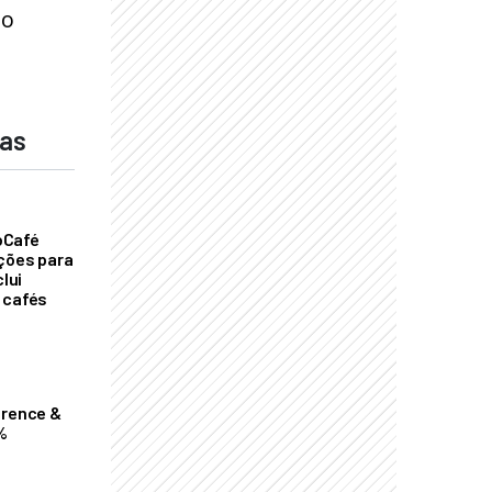
no
das
oCafé
ições para
clui
 cafés
erence &
%