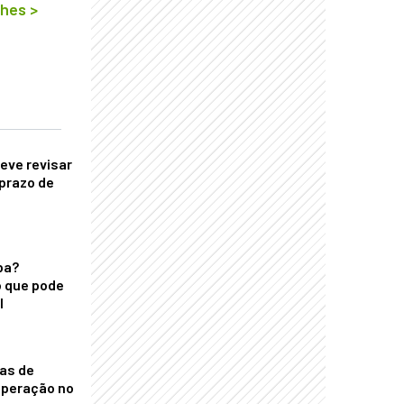
lhes
>
eve revisar
prazo de
ba?
 que pode
l
nas de
operação no