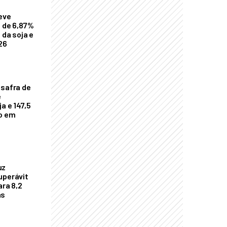
eve
a de 6,87%
 da soja e
26
 safra de
e
a e 147,5
ho em
uz
uperávit
ara 8,2
as