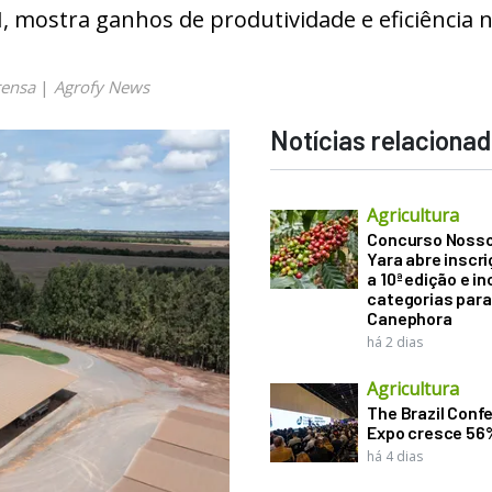
, mostra ganhos de produtividade e eficiência 
rensa
|
Agrofy News
Notícias relaciona
Agricultura
Concurso Noss
Yara abre inscr
a 10ª edição e in
categorias para
Canephora
há 2 dias
Agricultura
The Brazil Conf
Expo cresce 56
há 4 dias