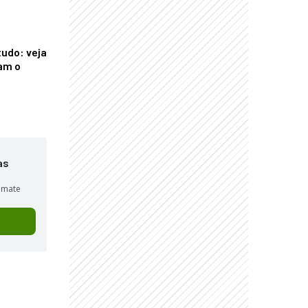
tudo: veja
am o
as
sumate