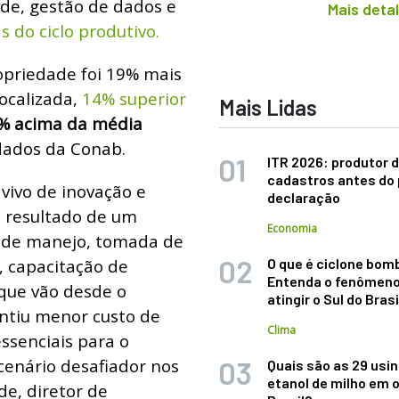
ade, gestão de dados e
Mais deta
 do ciclo produtivo.
ropriedade foi 19% mais
ocalizada,
14% superior
Mais Lidas
% acima da média
dados da Conab.
ITR 2026: produtor d
cadastros antes do 
vivo de inovação e
declaração
 resultado de um
Economia
s de manejo, tomada de
, capacitação de
O que é ciclone bom
Entenda o fenômeno
 que vão desde o
atingir o Sul do Brasi
antiu menor custo de
Clima
ssenciais para o
cenário desafiador nos
Quais são as 29 usi
etanol de milho em 
e, diretor de