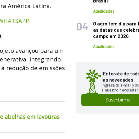
Brasil?
ra América Latina.
Atualidades
 WHATSAPP
O agro tem dia para 
as datas que celebr
a
campo em 2026
Atualidades
rojeto avançou para um
enerativa, integrando
, à redução de emissões
¡Enterate de tod
las novedades!
Ingresá tu e-mail y 
a nuestro newsletter
Suscribirme
de abelhas em lavouras