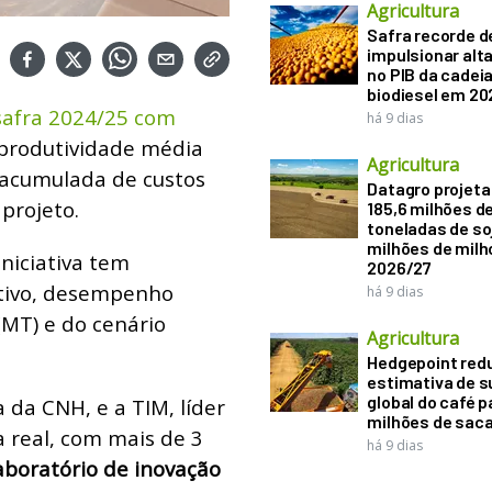
Agricultura
Safra recorde d
impulsionar alt
no PIB da cadeia
biodiesel em 20
safra 2024/25 com
há 9 dias
 produtividade média
Agricultura
 acumulada de custos
Datagro projeta
 projeto.
185,6 milhões d
toneladas de soj
milhões de mil
 iniciativa tem
2026/27
utivo, desempenho
há 9 dias
MT) e do cenário
Agricultura
Hedgepoint red
estimativa de s
global do café p
 da CNH, e a TIM, líder
milhões de sac
 real, com mais de 3
há 9 dias
boratório de inovação