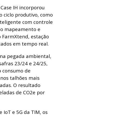
 Case IH incorporou
o ciclo produtivo, como
nteligente com controle
o ao mapeamento e
o FarmXtend, estação
zados em tempo real.
 na pegada ambiental,
afras 23/24 e 24/25,
ao consumo de
 nos talhões mais
adas. O resultado
eladas de CO2e por
 IoT e 5G da TIM, os