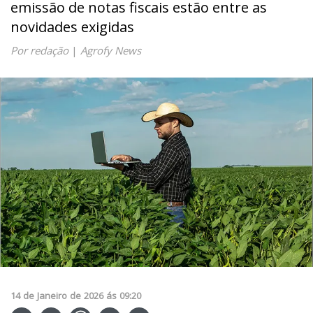
emissão de notas fiscais estão entre as
novidades exigidas
Por redação
|
Agrofy News
14
de
Janeiro
de
2026
ás
09:20