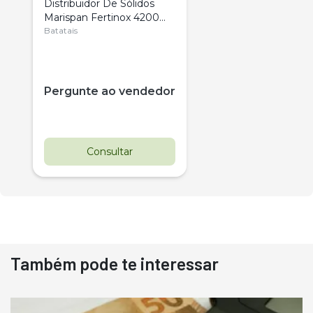
Distribuidor De Sólidos
Marispan Fertinox 4200
Citrus
Batatais
Pergunte ao vendedor
Consultar
Também pode te interessar
Destaque
Usado