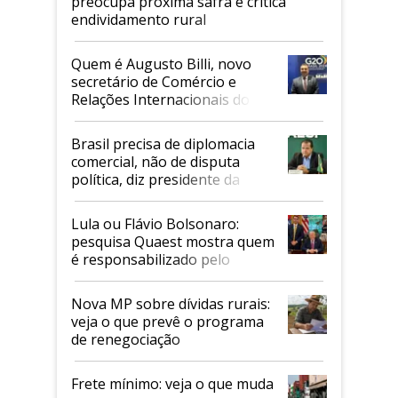
preocupa próxima safra e critica
endividamento rural
Quem é Augusto Billi, novo
secretário de Comércio e
Relações Internacionais do
Mapa
Brasil precisa de diplomacia
comercial, não de disputa
política, diz presidente da
Faesp
Lula ou Flávio Bolsonaro:
pesquisa Quaest mostra quem
é responsabilizado pelo
tarifaço dos EUA
Nova MP sobre dívidas rurais:
veja o que prevê o programa
de renegociação
Frete mínimo: veja o que muda