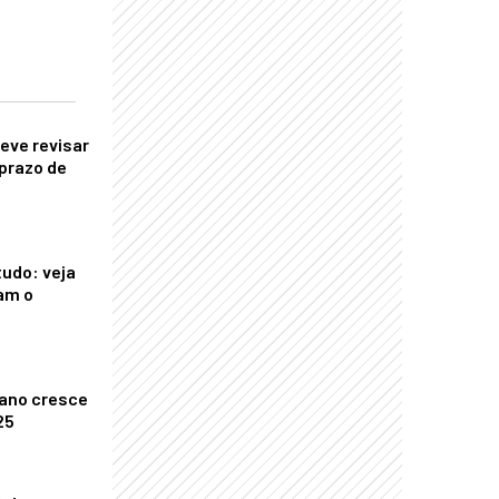
eve revisar
prazo de
tudo: veja
am o
ano cresce
25