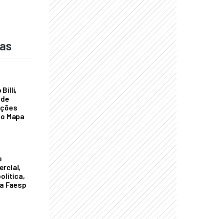
das
illi,
 de
ações
do Mapa
e
rcial,
olítica,
da Faesp