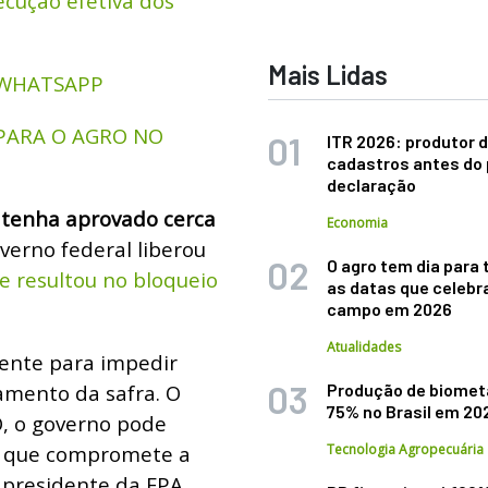
cução efetiva dos
Mais Lidas
 WHATSAPP
PARA O AGRO NO
ITR 2026: produtor d
cadastros antes do 
declaração
tenha aprovado cerca
Economia
verno federal liberou
O agro tem dia para 
e resultou no bloqueio
as datas que celebr
campo em 2026
Atualidades
mente para impedir
jamento da safra. O
Produção de biomet
75% no Brasil em 20
, o governo pode
o que compromete a
Tecnologia Agropecuária
 presidente da FPA,