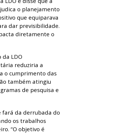
à LDO e disse que a
judica o planejamento
ositivo que equiparava
ra dar previsibilidade.
mpacta diretamente o
vo da LDO
ria reduziria a
aria o cumprimento das
isão também atingiu
ogramas de pesquisa e
e fará da derrubada do
ando os trabalhos
ro. “O objetivo é