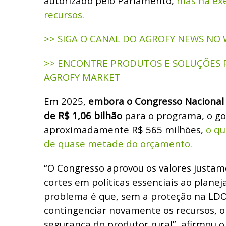
autorizado pelo Parlamento,
mas na exe
recursos.
>> SIGA O CANAL DO AGROFY NEWS NO
>> ENCONTRE PRODUTOS E SOLUÇÕES 
AGROFY MARKET
Em 2025,
embora o Congresso Nacional 
de R$ 1,06 bilhão
para o programa, o go
aproximadamente R$ 565 milhões,
o qu
de quase metade do orçamento.
“O Congresso aprovou os valores justa
cortes em políticas essenciais ao plane
problema é que, sem a proteção na LDO
contingenciar novamente os recursos, 
segurança do produtor rural”, afirmou o