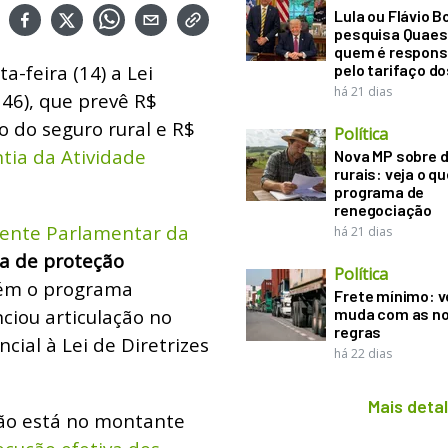
Lula ou Flávio B
pesquisa Quaes
quem é respons
-feira (14) a Lei
pelo tarifaço d
há 21 dias
46), que prevê R$
o do seguro rural e R$
Política
tia da Atividade
Nova MP sobre d
rurais: veja o q
programa de
renegociação
ente Parlamentar da
há 21 dias
a de proteção
Política
m o programa
Frete mínimo: v
ciou articulação no
muda com as n
regras
cial à Lei de Diretrizes
há 22 dias
Mais deta
não está no montante