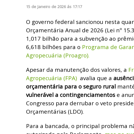
15
de
Janeiro
de
2026
ás
17:17
O governo federal sancionou nesta quarta
Orçamentária Anual de 2026 (Lei nº 15.3
1,017 bilhão para a subvenção ao prêmi
6,618 bilhões para o
Programa de Garan
Agropecuária (Proagro).
Apesar da manutenção dos valores, a
Fr
Agropecuária (FPA)
avalia que a
ausênci
orçamentária para o seguro rural
manté
vulnerável a contingenciamentos
e anun
Congresso para derrubar o veto presiden
Orçamentárias (LDO).
Para a bancada, o principal problema 