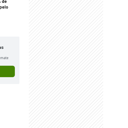
% de
pelo
as
sumate