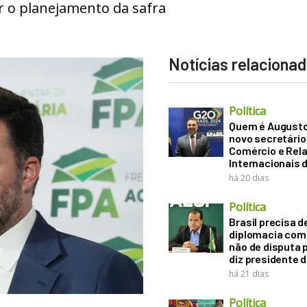
 o planejamento da safra
Notícias relaciona
Política
Quem é Augusto B
novo secretário
Comércio e Rel
Internacionais 
há 20 dias
Política
Brasil precisa d
diplomacia come
não de disputa p
diz presidente 
há 21 dias
Política