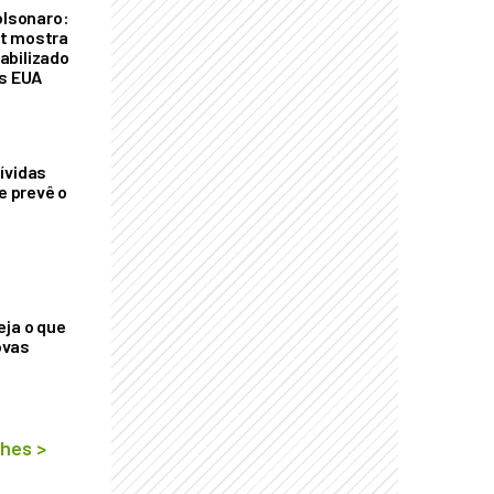
olsonaro:
t mostra
abilizado
os EUA
ívidas
ue prevê o
eja o que
ovas
lhes
>