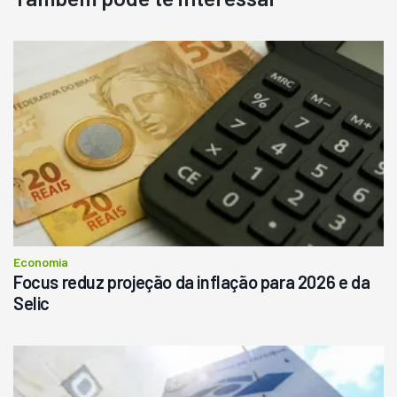
Destaque
Usado
Pá Carregadeira Cat 966
Ano 1987
Londrina
R$
145.000
Consultar
Economia
Focus reduz projeção da inflação para 2026 e da
Selic