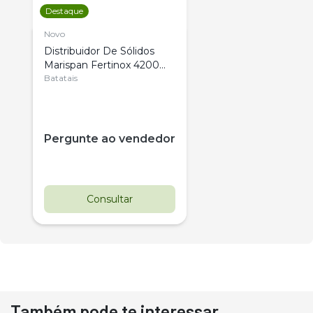
Destaque
Novo
Distribuidor De Sólidos
Marispan Fertinox 4200
Citrus
Batatais
Pergunte ao vendedor
Consultar
Também pode te interessar