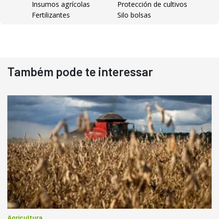
Insumos agrícolas
Protección de cultivos
Fertilizantes
Silo bolsas
Destaque
Usado
Também pode te interessar
Pá Carregadeira Cat 966
Ano 1987
Londrina
R$
145.000
Consultar
Agricultura