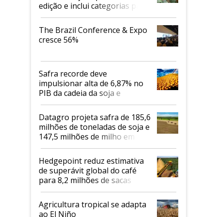
edição e inclui categorias para
cafés Canephora
The Brazil Conference & Expo
cresce 56%
Safra recorde deve
impulsionar alta de 6,87% no
PIB da cadeia da soja e
biodiesel em 2026
Datagro projeta safra de 185,6
milhões de toneladas de soja e
147,5 milhões de milho em
2026/27
Hedgepoint reduz estimativa
de superávit global do café
para 8,2 milhões de sacas
Agricultura tropical se adapta
ao El Niño