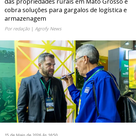
das propriedades rurais em Mato Grosso e
cobra soluções para gargalos de logística e
armazenagem
Por redação
|
Agrofy News
15
de
Maio
de
2026
ás
16:50