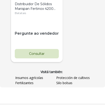
Distribuidor De Sólidos
Marispan Fertinox 4200
Citrus
Batatais
Pergunte ao vendedor
Consultar
Visitá también:
Insumos agrícolas
Protección de cultivos
Fertilizantes
Silo bolsas
Destaque
Usado