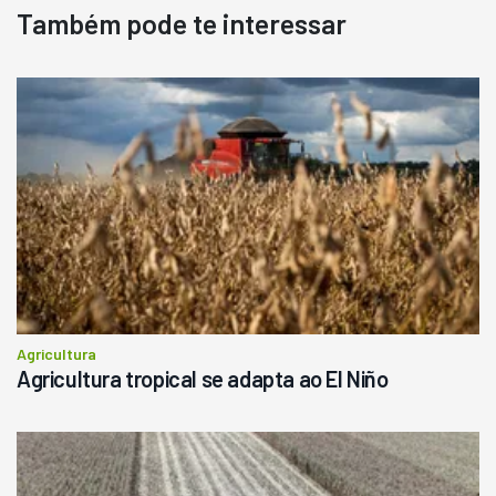
Também pode te interessar
Pá Carregadeira Cat 966
Ano 1987
Londrina
R$
145.000
Consultar
Agricultura
Agricultura tropical se adapta ao El Niño