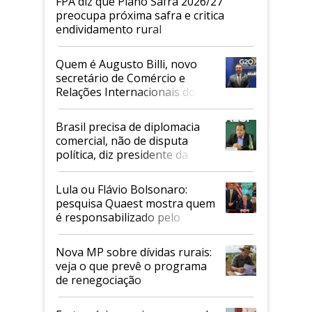
FPA diz que Plano Safra 2026/27
preocupa próxima safra e critica
endividamento rural
Quem é Augusto Billi, novo
secretário de Comércio e
Relações Internacionais do
Mapa
Brasil precisa de diplomacia
comercial, não de disputa
política, diz presidente da
Faesp
Lula ou Flávio Bolsonaro:
pesquisa Quaest mostra quem
é responsabilizado pelo
tarifaço dos EUA
Nova MP sobre dívidas rurais:
veja o que prevê o programa
de renegociação