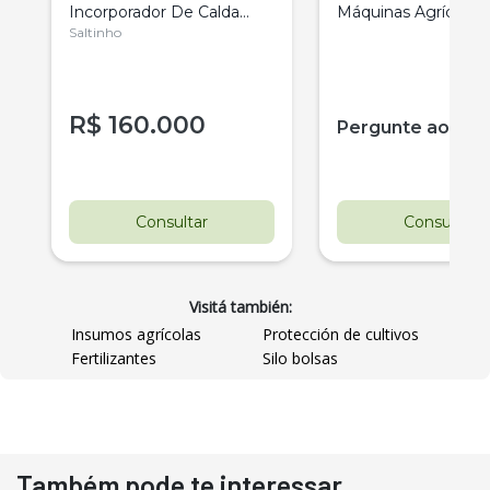
Incorporador De Calda
Máquinas Agrícolas
12500- Tecmesteel
Saltinho
R$
160.000
r
Pergunte ao ve
Consultar
Consultar
Visitá también:
Insumos agrícolas
Protección de cultivos
Fertilizantes
Silo bolsas
Também pode te interessar