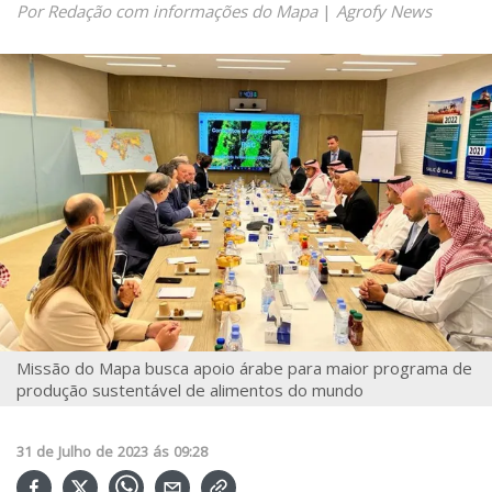
Por Redação com informações do Mapa
|
Agrofy News
Missão do Mapa busca apoio árabe para maior programa de
produção sustentável de alimentos do mundo
31
de
Julho
de
2023
ás
09:28