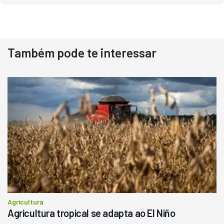
Destaque
Usado
Também pode te interessar
Pá Carregadeira Cat 966
Ano 1987
Londrina
R$
145.000
Consultar
Agricultura
Agricultura tropical se adapta ao El Niño