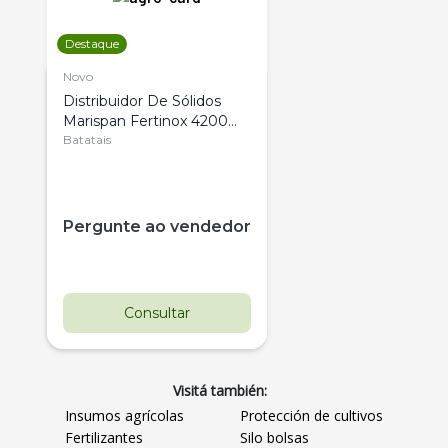
Destaque
Novo
Distribuidor De Sólidos
Marispan Fertinox 4200
Citrus
Batatais
Pergunte ao vendedor
Consultar
Visitá también:
Insumos agrícolas
Protección de cultivos
Fertilizantes
Silo bolsas