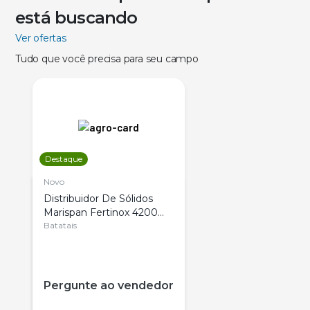
está buscando
Ver ofertas
Tudo que você precisa para seu campo
Destaque
Novo
Distribuidor De Sólidos
Marispan Fertinox 4200
Citrus
Batatais
Pergunte ao vendedor