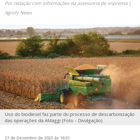
Por redação com informações da assessoria de imprensa
|
Agrofy News
Uso do biodiesel faz parte do processo de descarbonização
das operações da AMaggi (Foto - Divulgação)
21
de
Dezembro
de
2023
ás
16:01