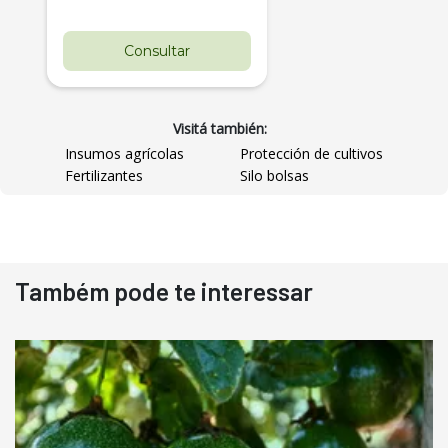
Consultar
Visitá también:
Insumos agrícolas
Protección de cultivos
Fertilizantes
Silo bolsas
Destaque
Usado
Também pode te interessar
Pá Carregadeira Cat 966
Ano 1987
Londrina
R$
145.000