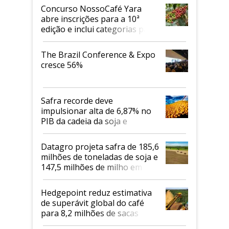
Concurso NossoCafé Yara
abre inscrições para a 10ª
edição e inclui categorias para
cafés Canephora
The Brazil Conference & Expo
cresce 56%
Safra recorde deve
impulsionar alta de 6,87% no
PIB da cadeia da soja e
biodiesel em 2026
Datagro projeta safra de 185,6
milhões de toneladas de soja e
147,5 milhões de milho em
2026/27
Hedgepoint reduz estimativa
de superávit global do café
para 8,2 milhões de sacas