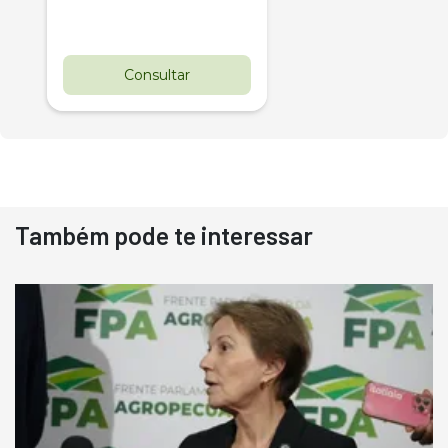
Consultar
Também pode te interessar
Destaque
Usado
Pá Carregadeira Cat 966
Ano 1987
Londrina
R$
145.000