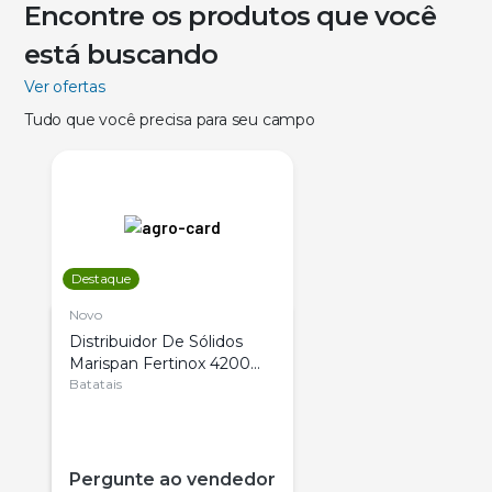
Encontre os produtos que você
está buscando
Ver ofertas
Tudo que você precisa para seu campo
Destaque
Novo
Distribuidor De Sólidos
Marispan Fertinox 4200
Citrus
Batatais
Pergunte ao vendedor