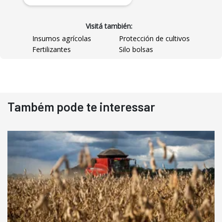
Visitá también:
Insumos agrícolas
Protección de cultivos
Fertilizantes
Silo bolsas
Destaque
Usado
Também pode te interessar
Pá Carregadeira Cat 966
Ano 1987
Londrina
R$
145.000
Consultar