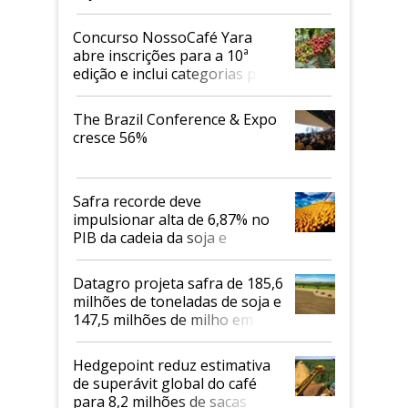
Concurso NossoCafé Yara
abre inscrições para a 10ª
edição e inclui categorias para
cafés Canephora
The Brazil Conference & Expo
cresce 56%
Safra recorde deve
impulsionar alta de 6,87% no
PIB da cadeia da soja e
biodiesel em 2026
Datagro projeta safra de 185,6
milhões de toneladas de soja e
147,5 milhões de milho em
2026/27
Hedgepoint reduz estimativa
de superávit global do café
para 8,2 milhões de sacas