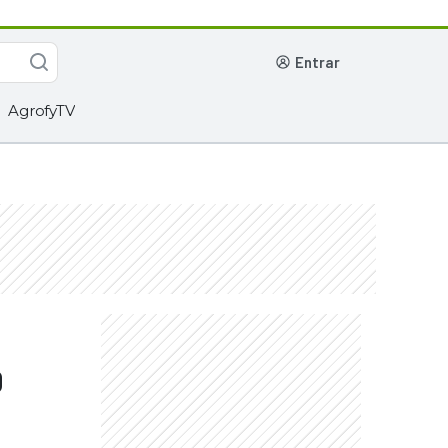
entrar
AgrofyTV
0