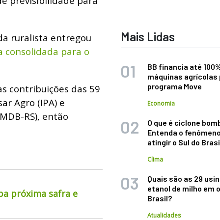
e previsibilidade para
Mais Lidas
da ruralista entregou
a consolidada para o
BB financia até 100
máquinas agrícolas 
programa Move
s contribuições das 59
ar Agro (IPA) e
Economia
(MDB-RS), então
O que é ciclone bom
Entenda o fenômeno
atingir o Sul do Brasi
Clima
Quais são as 29 usi
etanol de milho em 
pa próxima safra e
Brasil?
Atualidades