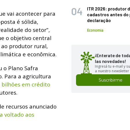
ITR 2026: produtor d
ue vai acontecer para
cadastros antes do 
declaração
posta é sólida,
realidade do setor”,
Economia
e o objetivo central
 ao produtor rural,
climática e econômica.
¡Enterate de tod
las novedades!
Ingresá tu e-mail y 
 o Plano Safra
a nuestro newsletter
. Para a agricultura
Suscribirme
 bilhões em crédito
utores.
 de recursos anunciado
a voltado aos