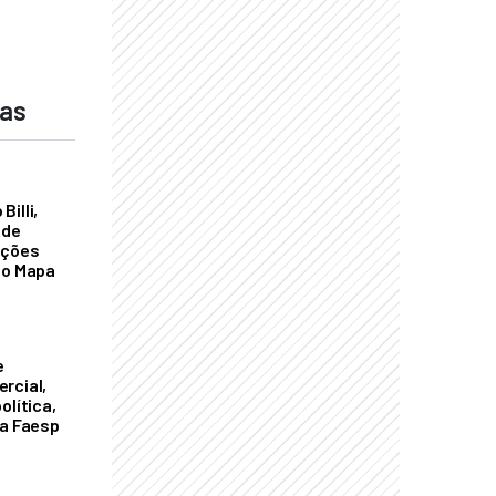
das
illi,
 de
ações
do Mapa
e
rcial,
olítica,
da Faesp