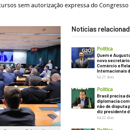
ursos sem autorização expressa do Congresso
Notícias relaciona
Política
Quem é Augusto B
novo secretário
Comércio e Rel
Internacionais 
há 21 dias
Política
Brasil precisa d
diplomacia come
não de disputa p
diz presidente 
há 22 dias