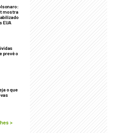
olsonaro:
t mostra
abilizado
os EUA
ívidas
ue prevê o
eja o que
ovas
lhes
>