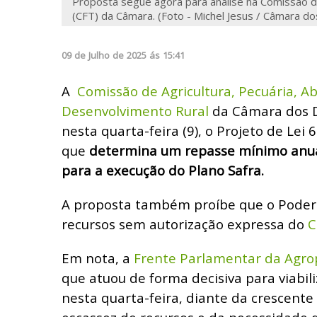
Proposta segue agora para análise na Comissão d
(CFT) da Câmara. (Foto - Michel Jesus / Câmara d
09
de
Julho
de
2025
ás
15:41
A
Comissão de Agricultura, Pecuária, A
Desenvolvimento Rural
da Câmara dos 
nesta quarta-feira (9), o Projeto de Lei 
que
determina um repasse mínimo anua
para a execução do Plano Safra.
A proposta também proíbe que o Poder
recursos sem autorização expressa do
C
Em nota, a
Frente Parlamentar da Agrop
que atuou de forma decisiva para viabi
nesta quarta-feira, diante da crescent