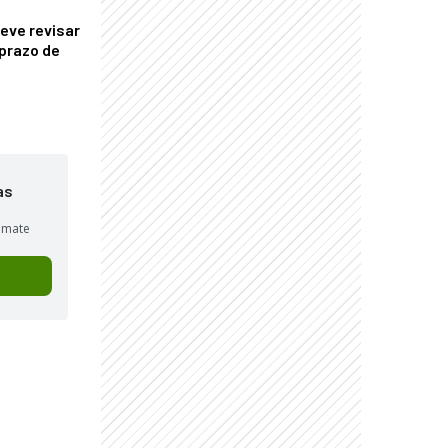
eve revisar
prazo de
as
sumate