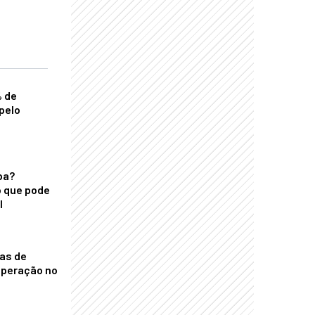
% de
pelo
ba?
 que pode
l
nas de
operação no