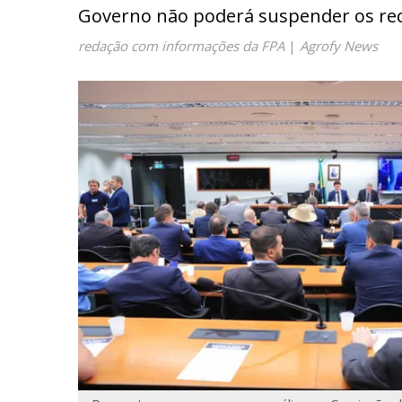
Governo não poderá suspender os rec
redação com informações da FPA
|
Agrofy News