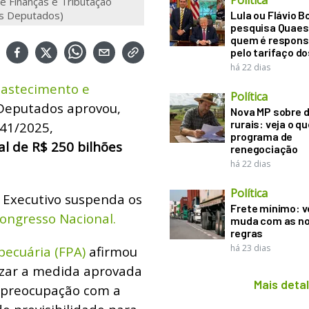
Política
e Finanças e Tributação
os Deputados)
Lula ou Flávio B
pesquisa Quaes
quem é respons
pelo tarifaço d
há 22 dias
bastecimento e
Política
Deputados aprovou,
Nova MP sobre d
rurais: veja o q
641/2025,
programa de
l de R$ 250 bilhões
renegociação
há 22 dias
Política
 Executivo suspenda os
Frete mínimo: v
ongresso Nacional.
muda com as n
regras
há 23 dias
ecuária (FPA)
afirmou
lizar a medida aprovada
Mais deta
e preocupação com a