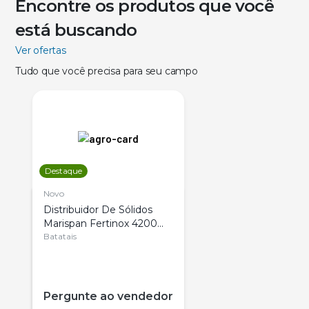
Encontre os produtos que você
está buscando
Ver ofertas
Tudo que você precisa para seu campo
Destaque
Novo
Distribuidor De Sólidos
Marispan Fertinox 4200
Citrus
Batatais
Pergunte ao vendedor