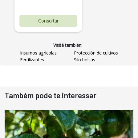
Consultar
Visitá también:
Insumos agrícolas
Protección de cultivos
Fertilizantes
Silo bolsas
Destaque
Usado
Também pode te interessar
Pá Carregadeira Cat 966
Ano 1987
Londrina
R$
145.000