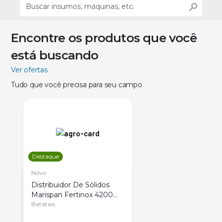
Encontre os produtos que você
está buscando
Ver ofertas
Tudo que você precisa para seu campo
Destaque
Novo
Distribuidor De Sólidos
Marispan Fertinox 4200
Citrus
Batatais