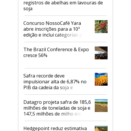
registros de abelhas em lavouras de
soja
Concurso NossoCafé Yara
abre inscrições para a 10ª
edição e inclui categorias para
cafés Canephora
The Brazil Conference & Expo
cresce 56%
Safra recorde deve
impulsionar alta de 6,87% no
PIB da cadeia da soja e
biodiesel em 2026
Datagro projeta safra de 185,6
milhões de toneladas de soja e
147,5 milhões de milho em
2026/27
Hedgepoint reduz estimativa