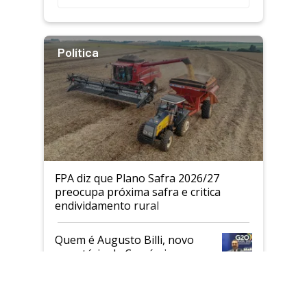
Política
FPA diz que Plano Safra 2026/27
preocupa próxima safra e critica
endividamento rural
Quem é Augusto Billi, novo
×
secretário de Comércio e
Clos
Relações Internacionais do
Mapa
Brasil precisa de diplomacia