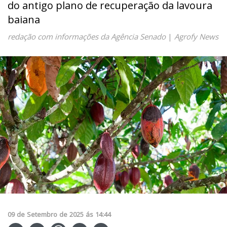
do antigo plano de recuperação da lavoura
baiana
redação com informações da Agência Senado
|
Agrofy News
09
de
Setembro
de
2025
ás
14:44