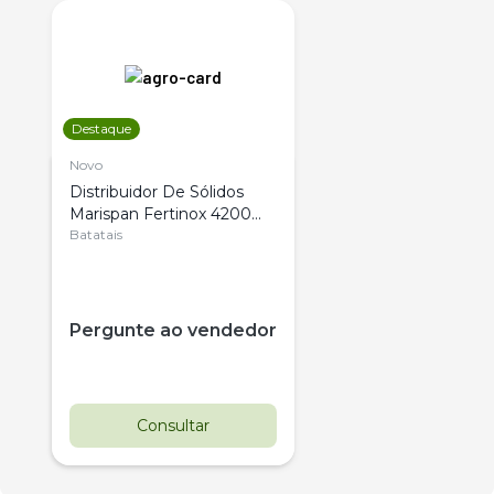
Destaque
Novo
Distribuidor De Sólidos
Marispan Fertinox 4200
Citrus
Batatais
Pergunte ao vendedor
Consultar