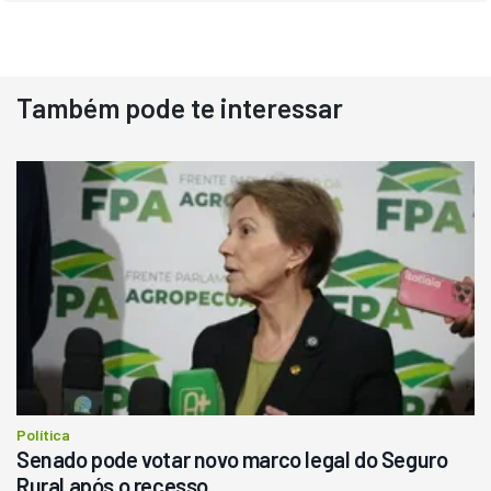
Também pode te interessar
Destaque
Usado
Pá Carregadeira Cat 966
Ano 1987
Londrina
R$
145.000
Consultar
Política
Senado pode votar novo marco legal do Seguro
Rural após o recesso