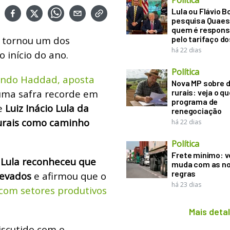
Política
Lula ou Flávio B
pesquisa Quaes
quem é respons
 tornou um dos
pelo tarifaço d
há 22 dias
o início do ano.
Política
ando Haddad, aposta
Nova MP sobre d
uma safra recorde em
rurais: veja o q
programa de
e
Luiz Inácio Lula da
renegociação
rurais como caminho
há 22 dias
Política
Frete mínimo: v
Lula reconheceu que
muda com as n
regras
levados
e afirmou que o
há 23 dias
com setores produtivos
Mais deta
iscutido com o