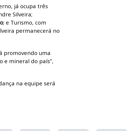
erno, já ocupa três
dre Silveira;
ro
; e Turismo, com
ilveira permanecerá no
stá promovendo uma
o e mineral do país”,
ança na equipe será