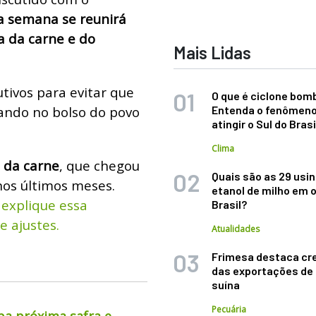
a semana se reunirá
a da carne e do
Mais Lidas
utivos para evitar que
O que é ciclone bom
ando no bolso do povo
Entenda o fenômeno
atingir o Sul do Brasi
Clima
a da carne
, que chegou
Quais são as 29 usi
nos últimos meses.
etanol de milho em 
 explique essa
Brasil?
e ajustes.
Atualidades
Frimesa destaca cr
das exportações de
suína
Pecuária
pa próxima safra e