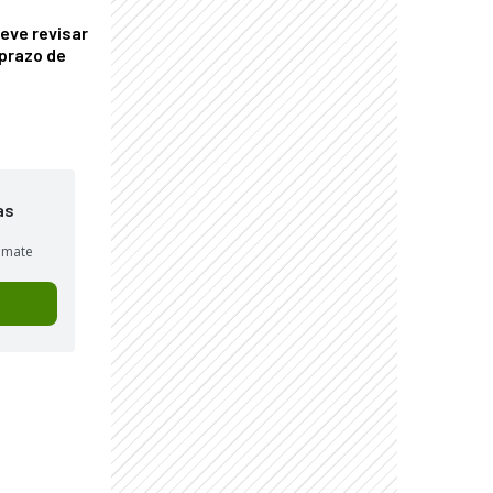
eve revisar
prazo de
as
sumate