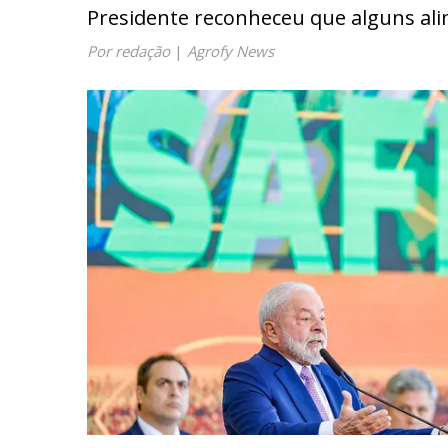
Presidente reconheceu que alguns ali
Por redação
|
Agrofy News