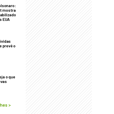
olsonaro:
t mostra
abilizado
os EUA
ívidas
ue prevê o
eja o que
ovas
lhes
>