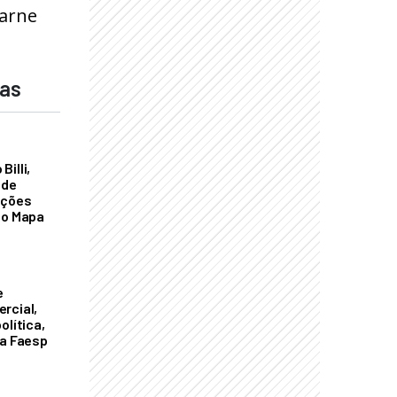
carne
das
illi,
 de
ações
do Mapa
e
rcial,
olítica,
da Faesp