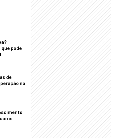
ba?
 que pode
l
nas de
operação no
escimento
 carne