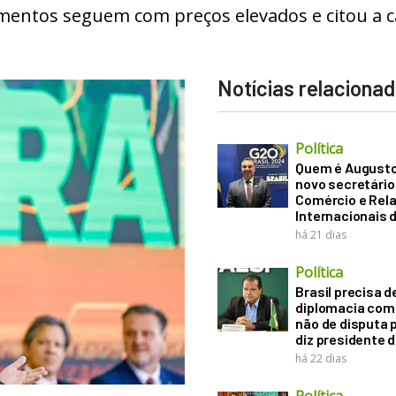
mentos seguem com preços elevados e citou a 
Notícias relaciona
Política
Quem é Augusto B
novo secretário
Comércio e Rel
Internacionais 
há 21 dias
Política
Brasil precisa d
diplomacia come
não de disputa p
diz presidente 
há 22 dias