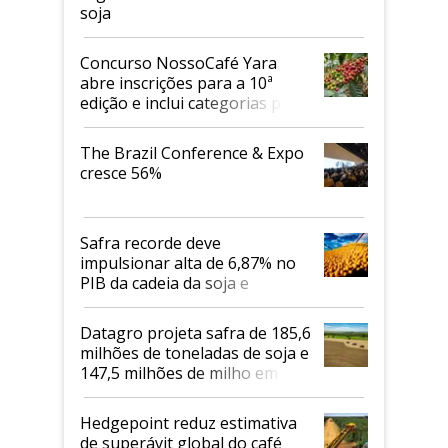
soja
Concurso NossoCafé Yara
abre inscrições para a 10ª
edição e inclui categorias para
cafés Canephora
The Brazil Conference & Expo
cresce 56%
Safra recorde deve
impulsionar alta de 6,87% no
PIB da cadeia da soja e
biodiesel em 2026
Datagro projeta safra de 185,6
milhões de toneladas de soja e
147,5 milhões de milho em
2026/27
Hedgepoint reduz estimativa
de superávit global do café