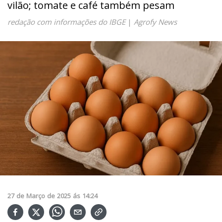
vilão; tomate e café também pesam
redação com informações do IBGE
|
Agrofy News
27
de
Março
de
2025
ás
14:24