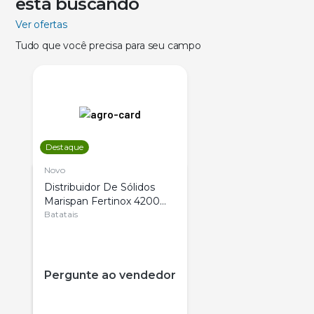
está buscando
Ver ofertas
Tudo que você precisa para seu campo
Destaque
Novo
Distribuidor De Sólidos
Marispan Fertinox 4200
Citrus
Batatais
Pergunte ao vendedor