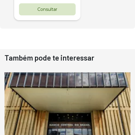
Consultar
Também pode te interessar
Destaque
Usado
Pá Carregadeira Cat 966
Ano 1987
Londrina
R$
145.000