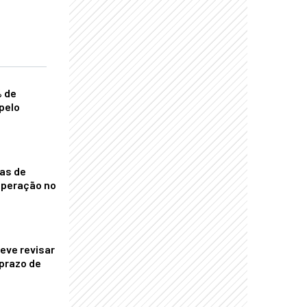
% de
pelo
nas de
operação no
eve revisar
prazo de