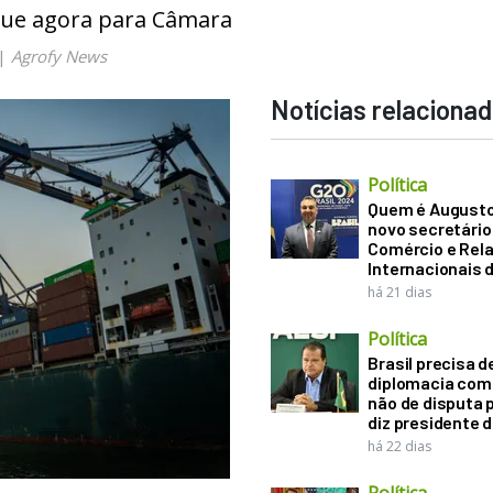
gue agora para Câmara
|
Agrofy News
Notícias relaciona
Política
Quem é Augusto B
novo secretário
Comércio e Rel
Internacionais 
há 21 dias
Política
Brasil precisa d
diplomacia come
não de disputa p
diz presidente 
há 22 dias