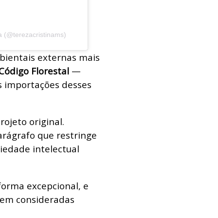
a (@terezacristinams)
bientais externas mais
Código Florestal
—
às importações desses
ojeto original.
arágrafo que restringe
iedade intelectual
forma excepcional, e
rem consideradas