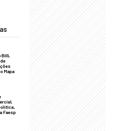
das
illi,
 de
ações
do Mapa
e
rcial,
olítica,
da Faesp