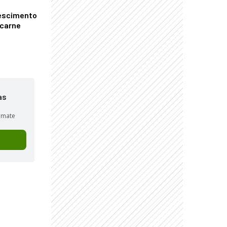
escimento
 carne
as
sumate