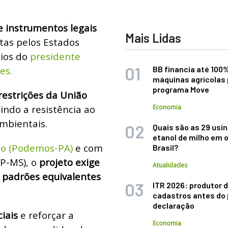
e instrumentos legais
Mais Lidas
tas pelos Estados
cios do
presidente
es.
BB financia até 100
máquinas agrícolas 
programa Move
restrições da União
uindo a resistência ao
Economia
mbientais.
Quais são as 29 usi
etanol de milho em 
ho (Podemos-PA)
e com
Brasil?
PP-MS), o
projeto exige
Atualidades
 padrões equivalentes
ITR 2026: produtor d
cadastros antes do 
declaração
iais
e reforçar a
Economia