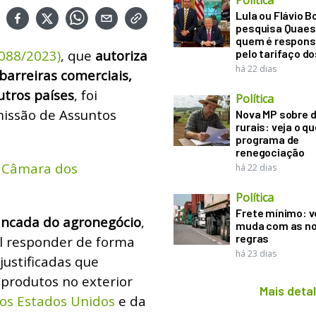
Política
Lula ou Flávio B
pesquisa Quaes
quem é respons
.088/2023)
, que
autoriza
pelo tarifaço d
há 22 dias
barreiras comerciais,
utros países
, foi
Política
missão de Assuntos
Nova MP sobre d
rurais: veja o q
programa de
renegociação
a Câmara dos
há 22 dias
Política
Frete mínimo: v
ancada do agronegócio
,
muda com as n
regras
sil responder de forma
há 23 dias
justificadas que
produtos no exterior
Mais deta
dos Estados Unidos
e da