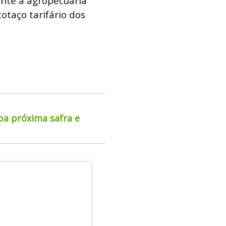
nte a agropecuária
otaço tarifário dos
pa próxima safra e