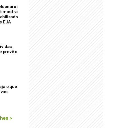
olsonaro:
t mostra
abilizado
os EUA
ívidas
ue prevê o
eja o que
ovas
lhes
>