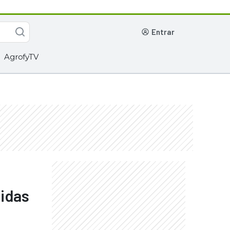
entrar
AgrofyTV
didas