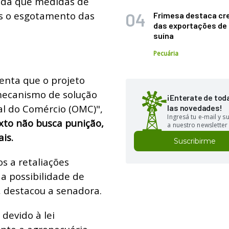
inda que medidas de
ós o esgotamento das
Frimesa destaca cr
das exportações de
suína
Pecuária
enta que o projeto
 mecanismo de solução
¡Enterate de tod
al do Comércio (OMC)",
las novedades!
Ingresá tu e-mail y 
xto não busca punição,
a nuestro newsletter
is.
Suscribirme
os a retaliações
a possibilidade de
 destacou a senadora.
devido à lei