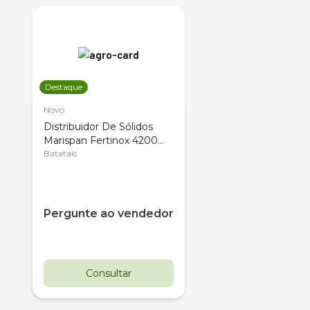
Destaque
Novo
Distribuidor De Sólidos
Marispan Fertinox 4200
Citrus
Batatais
Pergunte ao vendedor
Consultar