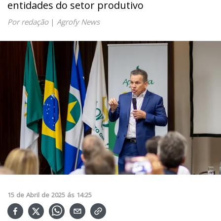
entidades do setor produtivo
Por redação
|
Agrofy News
15
de
Abril
de
2025
ás
14:25