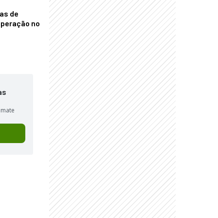
nas de
operação no
as
sumate