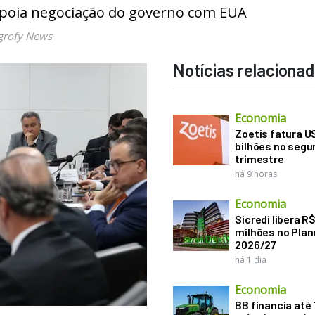
apoia negociação do governo com EUA
grofy News
Notícias relaciona
Economia
Zoetis fatura U
bilhões no seg
trimestre
há 9 horas
Economia
Sicredi libera R
milhões no Plan
2026/27
há 1 dia
Economia
BB financia até