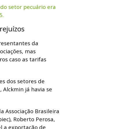
 do setor pecuário era
5.
rejuízos
resentantes da
ociações, mas
ros caso as tarifas
es dos setores de
, Alckmin já havia se
a Associação Brasileira
iec), Roberto Perosa,
el a exportação de