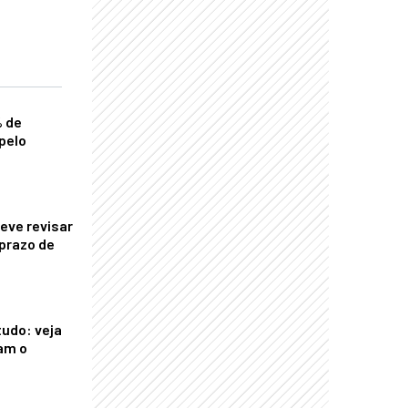
% de
pelo
eve revisar
prazo de
tudo: veja
am o