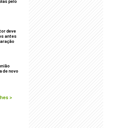
las pelo
tor deve
os antes
laração
união
a de novo
lhes
>