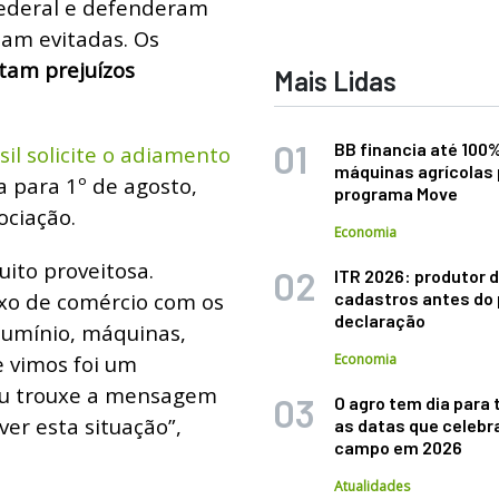
federal e defenderam
jam evitadas. Os
atam prejuízos
Mais Lidas
BB financia até 100
sil solicite o adiamento
máquinas agrícolas 
ta para 1º de agosto,
programa Move
ciação.
Economia
uito proveitosa.
ITR 2026: produtor d
uxo de comércio com os
cadastros antes do 
declaração
lumínio, máquinas,
e vimos foi um
Economia
Eu trouxe a mensagem
O agro tem dia para 
er esta situação”,
as datas que celebr
campo em 2026
Atualidades