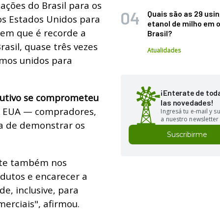
ações do Brasil para os
Quais são as 29 usi
s Estados Unidos para
etanol de milho em 
em que é recorde a
Brasil?
asil, quase três vezes
Atualidades
emos unidos para
¡Enterate de tod
dutivo se comprometeu
las novedades!
s EUA — compradores,
Ingresá tu e-mail y 
a nuestro newsletter
a de demonstrar os
Suscribirme
ute também nos
dutos e encarecer a
, inclusive, para
erciais", afirmou.