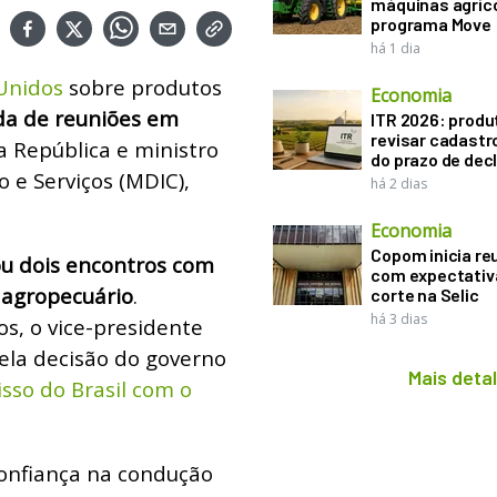
máquinas agríco
programa Move
há 1 dia
 Unidos
sobre produtos
Economia
da de reuniões em
ITR 2026: produ
revisar cadastr
da República e ministro
do prazo de dec
 e Serviços (MDIC),
há 2 dias
Economia
Copom inicia re
u dois encontros com
com expectativ
 agropecuário
.
corte na Selic
há 3 dias
s, o vice-presidente
pela decisão do governo
Mais deta
sso do Brasil com o
onfiança na condução