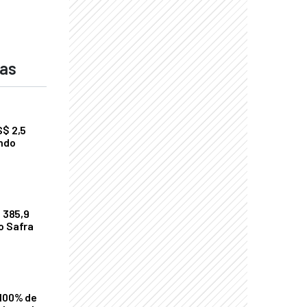
das
S$ 2,5
undo
$ 385,9
o Safra
 100% de