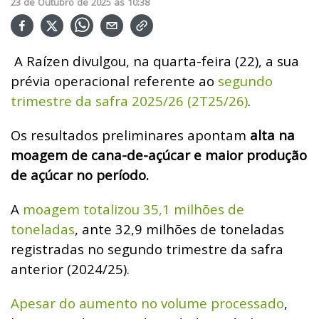
23
de
Outubro
de
2025
ás
10:38
A Raízen divulgou, na quarta-feira (22), a sua
prévia operacional referente ao
segundo
trimestre da safra 2025/26 (2T25/26)
.
Os resultados preliminares apontam
alta na
moagem de cana-de-açúcar e maior produção
de açúcar no período.
A
moagem totalizou 35,1 milhões de
toneladas
, ante 32,9 milhões de toneladas
registradas no segundo trimestre da safra
anterior (2024/25).
Apesar do aumento no volume processado
,