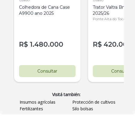
a
Colhedora de Cana Case
Trator Valtra Bm115
A9900 ano 2025
2025/26
Ponte Alta do Tocantins
R$
1.480.000
R$
420.000
Consultar
Consultar
Visitá también:
Insumos agrícolas
Protección de cultivos
Fertilizantes
Silo bolsas