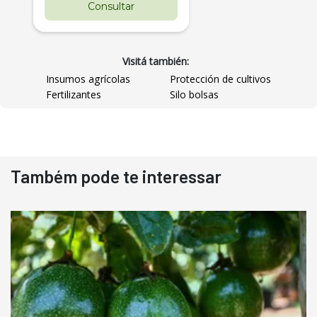
Consultar
Visitá también:
Insumos agrícolas
Protección de cultivos
Fertilizantes
Silo bolsas
Destaque
Usado
Também pode te interessar
Pá Carregadeira Cat 966
Ano 1987
Londrina
R$
145.000