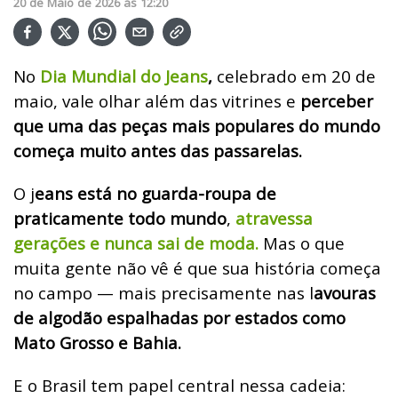
20
de
Maio
de
2026
ás
12:20
No
Dia Mundial do Jeans
,
celebrado em 20 de
maio, vale olhar além das vitrines e
perceber
que uma das peças mais populares do mundo
começa muito antes das passarelas.
O j
eans está no guarda-roupa de
praticamente todo mundo
,
atravessa
gerações e nunca sai de moda.
Mas o que
muita gente não vê é que sua história começa
no campo — mais precisamente nas l
avouras
de algodão espalhadas por estados como
Mato Grosso e Bahia.
E o Brasil tem papel central nessa cadeia: