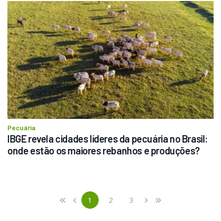
Pecuária
IBGE revela cidades líderes da pecuária no Brasil: 
onde estão os maiores rebanhos e produções?
Previous
First
1
2
3
«
‹
›
»
(current)
Next
Last