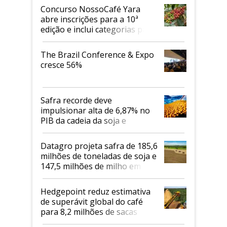
Concurso NossoCafé Yara
abre inscrições para a 10ª
edição e inclui categorias para
cafés Canephora
The Brazil Conference & Expo
cresce 56%
Safra recorde deve
impulsionar alta de 6,87% no
PIB da cadeia da soja e
biodiesel em 2026
Datagro projeta safra de 185,6
milhões de toneladas de soja e
147,5 milhões de milho em
2026/27
Hedgepoint reduz estimativa
de superávit global do café
para 8,2 milhões de sacas