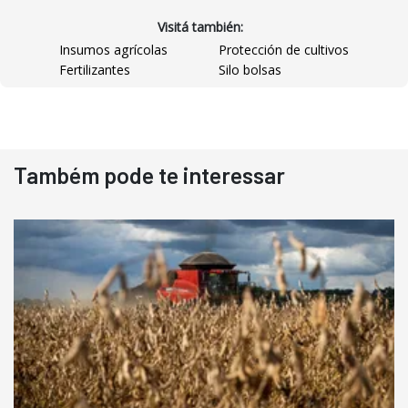
Visitá también:
Insumos agrícolas
Protección de cultivos
Fertilizantes
Silo bolsas
Destaque
Usado
Também pode te interessar
Pá Carregadeira Cat 966
Ano 1987
Londrina
R$
145.000
Consultar