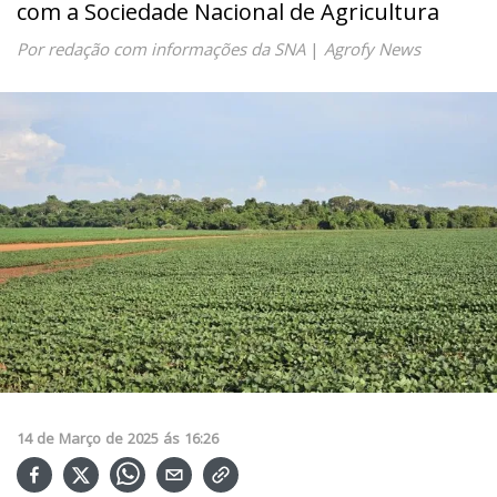
com a Sociedade Nacional de Agricultura
Por redação com informações da SNA
|
Agrofy News
14
de
Março
de
2025
ás
16:26