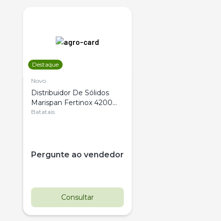
Destaque
Novo
Distribuidor De Sólidos
Marispan Fertinox 4200
Citrus
Batatais
Pergunte ao vendedor
Consultar